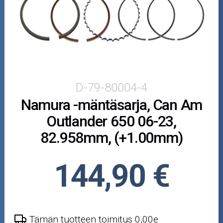
Puutarha ja metsä
Ajovarusteet
Nastarenkaat
Renkaat ja vanteet
D-79-80004-4
Namura -mäntäsarja, Can Am
Öljyt ja kemikaalit
Outlander 650 06-23,
Työkalut
82.958mm, (+1.00mm)
Outlet-tuotteet
144,90 €
Tämän tuotteen toimitus 0,00e