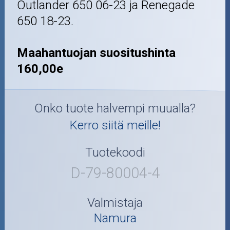
Outlander 650 06-23 ja Renegade
650 18-23.
Maahantuojan suositushinta
160,00e
Onko tuote halvempi muualla?
Kerro siitä meille!
Tuotekoodi
D-79-80004-4
Valmistaja
Namura