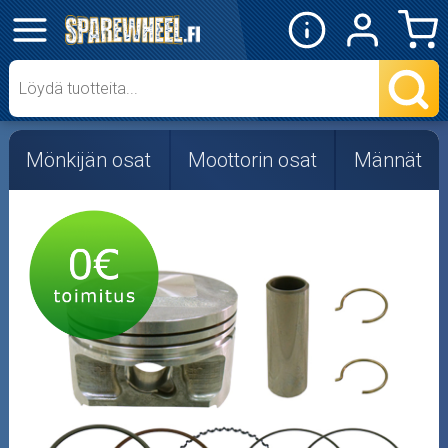
✕
Mopon osat
Skootterin osat
Mönkijän osat
Moottorin osat
Männät
Crossipyörän osat
Moottoripyörän osat
Moottorikelkan osat
Mopoauton osat
Mönkijän osat