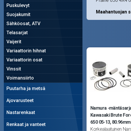
Prairie 650 4X4 
Puskulevyt
Maahantuojan s
Suojakumit
Sähköosat, ATV
Telasarjat
Vaijerit
Variaattorin hihnat
Variaattorin osat
Vinssit
Voimansiirto
Puutarha ja metsä
Ajovarusteet
Namura -mäntäsarja
Nastarenkaat
Kawasaki Brute For
650 05-13, 80.96mm
Renkaat ja vanteet
Korkealaatuinen Na