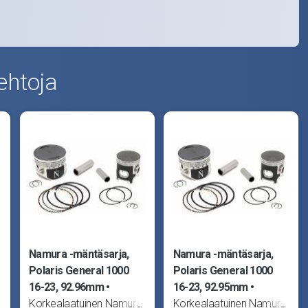
ehtoja
Namura -mäntäsarja,
Namura -mäntäsarja,
Polaris General 1000
Polaris General 1000
16-23, 92.96mm
16-23, 92.95mm
Korkealaatuinen Namura
Korkealaatuinen Namura