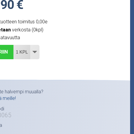
,90 €
uotteen toimitus 0,00e
etaan
verkosta (0kpl)
atavuutta
RIIN
te halvempi muualla?
ä meille!
di
0065
a