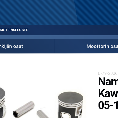
KISTERISELOSTE
kijän osat
Moottorin osa
D-79-2006
Namu
Kawa
05-