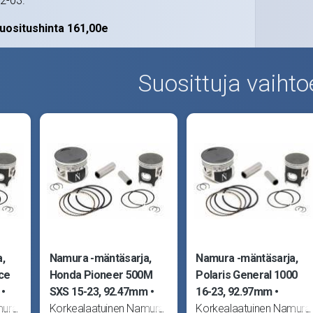
02-03.
uositushinta 161,00e
Suosittuja vaihto
,
Namura -mäntäsarja,
Namura -mäntäsarja,
ce
Honda Pioneer 500M
Polaris General 1000
SXS 15-23, 92.47mm
16-23, 92.97mm
mura
Korkealaatuinen Namura
Korkealaatuinen Namura