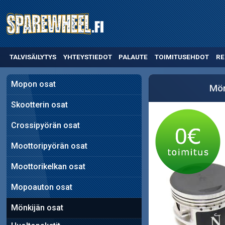
TALVISÄILYTYS
YHTEYSTIEDOT
PALAUTE
TOIMITUSEHDOT
RE
Mopon osat
Mön
Skootterin osat
Crossipyörän osat
Moottoripyörän osat
Moottorikelkan osat
Mopoauton osat
Mönkijän osat