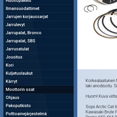
Huoltopaketit
Ilmansuodattimet
Jarrujen korjaussarjat
Jarrulevyt
Jarrupalat, Bronco
Jarrupalat, SBS
Jarrusatulat
Jousitus
Kori
Kuljetuslaukut
Korkealaatuinen N
Kärryt
laki anodisoitu. 
Moottorin osat
Huom! Kuva viitte
Ohjaus
Pakoputkisto
Sopii Arctic Cat
Kawasaki Brute F
Polttoainejärjestelmä