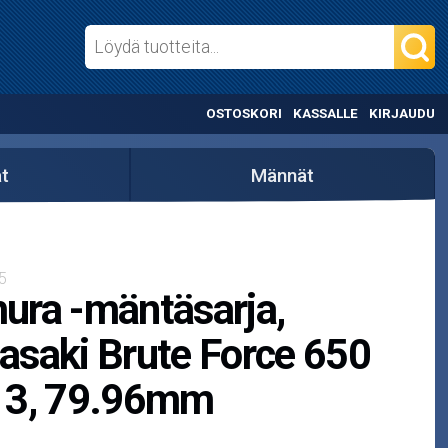
OSTOSKORI
KASSALLE
KIRJAUDU
t
Männät
5
ra -mäntäsarja,
saki Brute Force 650
13, 79.96mm