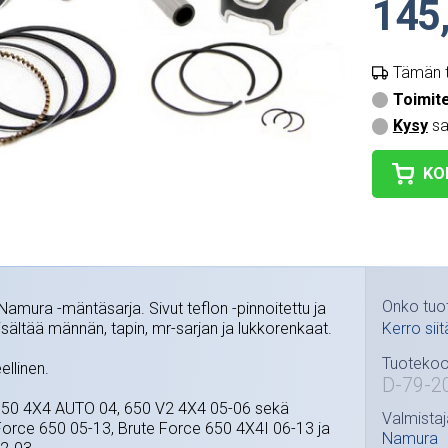
145
Tämän t
Toimit
Kysy
sa
KO
Onko tuo
amura -mäntäsarja. Sivut teflon -pinnoitettu ja
Sisältää männän, tapin, mr-sarjan ja lukkorenkaat.
Kerro siit
Tuotekoo
ellinen.
D-79-2
 650 4X4 AUTO 04, 650 V2 4X4 05-06 sekä
Valmistaj
orce 650 05-13, Brute Force 650 4X4I 06-13 ja
Namura