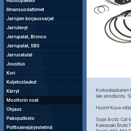
Huoltopaketit
Ilmansuodattimet
Jarrujen korjaussarjat
Jarrulevyt
Jarrupalat, Bronco
Jarrupalat, SBS
Jarrusatulat
Jousitus
Kori
Kuljetuslaukut
Korkealaatuinen N
Kärryt
laki anodisoitu. 
Moottorin osat
Huom! Kuva viitte
Ohjaus
Pakoputkisto
Sopii Arctic Cat
Kawasaki Brute F
Polttoainejärjestelmä