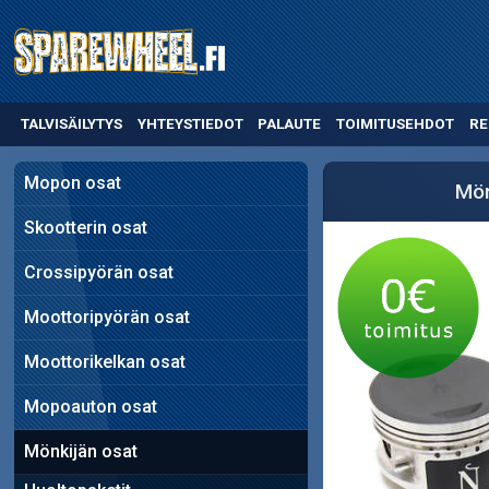
TALVISÄILYTYS
YHTEYSTIEDOT
PALAUTE
TOIMITUSEHDOT
RE
Mopon osat
Mön
Skootterin osat
Crossipyörän osat
Moottoripyörän osat
Moottorikelkan osat
Mopoauton osat
Mönkijän osat