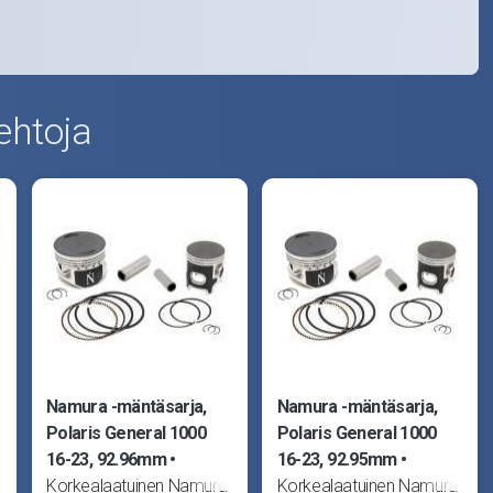
ehtoja
Namura -mäntäsarja,
Namura -mäntäsarja,
Polaris General 1000
Polaris General 1000
16-23, 92.96mm
16-23, 92.95mm
Korkealaatuinen Namura
Korkealaatuinen Namura