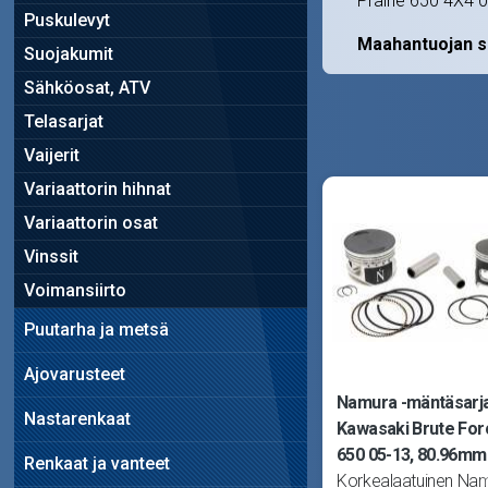
Prairie 650 4X4 
Puskulevyt
Maahantuojan s
Suojakumit
Sähköosat, ATV
Telasarjat
Vaijerit
Variaattorin hihnat
Variaattorin osat
Vinssit
Voimansiirto
Puutarha ja metsä
Ajovarusteet
Namura -mäntäsarja
Nastarenkaat
Kawasaki Brute For
650 05-13, 80.96mm
Renkaat ja vanteet
Korkealaatuinen Na