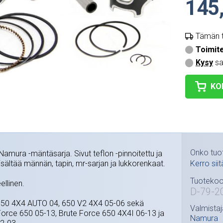
145
Tämän t
Toimit
Kysy
sa
KO
Onko tuo
amura -mäntäsarja. Sivut teflon -pinnoitettu ja
Sisältää männän, tapin, mr-sarjan ja lukkorenkaat.
Kerro siit
Tuotekoo
ellinen.
D-79-2
 650 4X4 AUTO 04, 650 V2 4X4 05-06 sekä
Valmistaj
orce 650 05-13, Brute Force 650 4X4I 06-13 ja
Namura