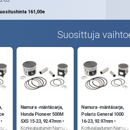
02-03.
uositushinta 161,00e
Suosittuja vaihto
,
Namura -mäntäsarja,
Namura -mäntäsarja,
ce
Honda Pioneer 500M
Polaris General 1000
SXS 15-23, 92.47mm
16-23, 92.97mm
mura
Korkealaatuinen Namura
Korkealaatuinen Namura