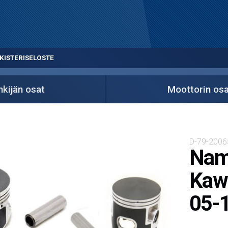
KISTERISELOSTE
kijän osat
Moottorin osa
D-79-2006
Namu
Kawa
05-