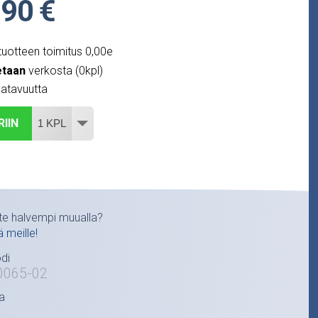
,90 €
uotteen toimitus 0,00e
etaan
verkosta (0kpl)
atavuutta
RIIN
te halvempi muualla?
ä meille!
di
0065-02
a