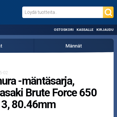
OSTOSKORI
KASSALLE
KIRJAUDU
t
Männät
5-02
ra -mäntäsarja,
saki Brute Force 650
13, 80.46mm