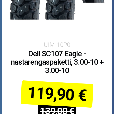
Puutarha ja metsä
Ajovarusteet
Nastarenkaat
Renkaat ja vanteet
UIM-10P0
Deli SC107 Eagle -
Öljyt ja kemikaalit
nastarengaspaketti, 3.00-10 +
Työkalut
3.00-10
Outlet-tuotteet
119,90 €
139,00 €