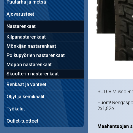
Puutarha ja metsä
Ajovarusteet
Nastarenkaat
Kilpanastarenkaat
Mönkijän nastarenkaat
Polkupyörien nastarenkaat
Mopon nastarenkaat
Skootterin nastarenkaat
Renkaat ja vanteet
SC108 Musso -na
Öljyt ja kemikaalit
Huom! Rengaspake
2x1,82e.
Työkalut
Outlet-tuotteet
Maahantuojan su