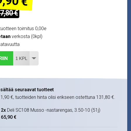
,90 €
7,80 €
uotteen toimitus 0,00e
etaan
verkosta (0kpl)
atavuutta
RIIN
isältää seuraavat tuotteet
11,90 €
, tuotteiden hinta olisi erikseen ostettuna
131,80 €
.
2x
Deli SC108 Musso -nastarengas, 3.50-10 (51j)
65,90 €