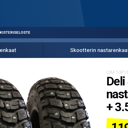
KISTERISELOSTE
enkaat
Skootterin nastarenkaa
UIM-10P1
Deli
nast
+ 3.