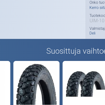
Onko tuo
Kerro siit
Tuotekoo
UIM-10
Valmistaj
Deli
Suosittuja vaihto