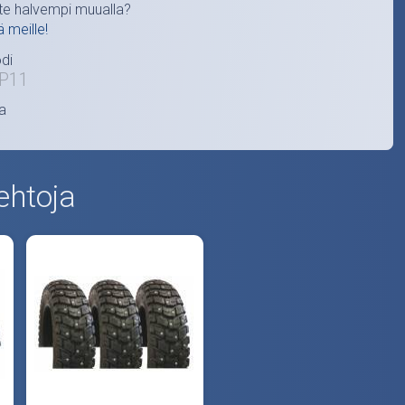
te halvempi muualla?
ä meille!
di
P11
a
ehtoja