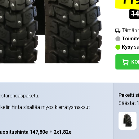
119
14
Tämän t
Toimit
Kysy
sa
KO
Paketti s
starengaspaketti.
Säästät
tin hinta sisältää myös kierrätysmaksut
ositushinta 147,80e + 2x1,82e