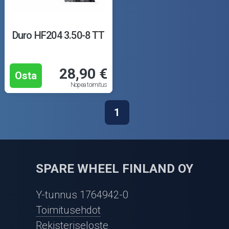
Duro HF204 3.50-8 TT
28,90 €
Osta
Nopea toimitus
1
SPARE WHEEL FINLAND OY
Y-tunnus 1764942-0
Toimitusehdot
Rekisteriseloste