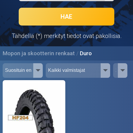
Puutarha ja metsä
Ajovarusteet
HAE
Nastarenkaat
Tähdellä (*) merkityt tiedot ovat pakollisia.
Renkaat ja vanteet
Mopon ja skootterin renkaat
Duro
Öljyt ja kemikaalit
Työkalut
Outlet-tuotteet