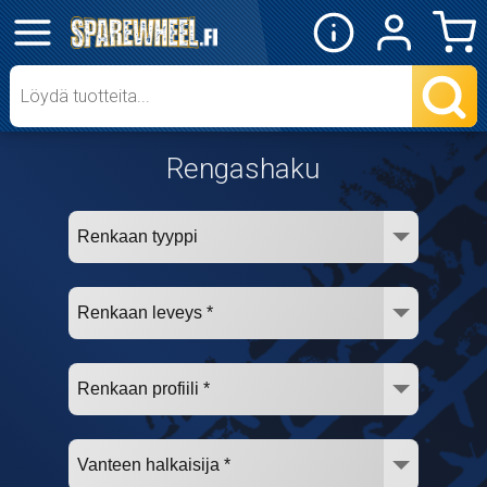
✕
Mopon osat
Skootterin osat
Rengashaku
Crossipyörän osat
Moottoripyörän osat
Moottorikelkan osat
Mopoauton osat
Mönkijän osat