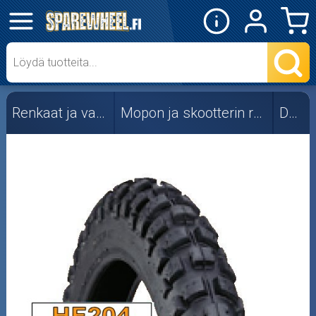
✕
Mopon osat
Skootterin osat
Renkaat ja vanteet
Mopon ja skootterin renkaat
Duro
Crossipyörän osat
Moottoripyörän osat
Moottorikelkan osat
Mopoauton osat
Mönkijän osat