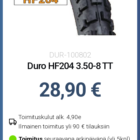
Puutarha ja metsä
Ajovarusteet
Nastarenkaat
Renkaat ja vanteet
DUR-100802
Duro HF204 3.50-8 TT
Öljyt ja kemikaalit
Työkalut
28,90 €
Outlet-tuotteet
Toimituskulut alk. 4,90e
Ilmainen toimitus yli 90 € tilauksiin
Toimitus
seuraavana arkipäivänä (yli 5kpl)