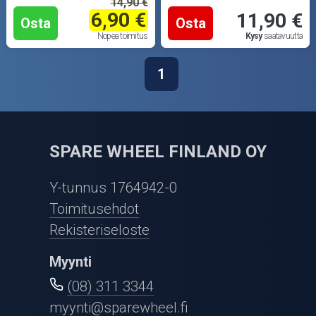
14,90 €
6,90 €
11,90 €
Osta
Osta
Nopea toimitus
Kysy
saatavuutta
1
SPARE WHEEL FINLAND OY
Y-tunnus 1764942-0
Toimitusehdot
Rekisteriseloste
Myynti
(08) 311 3344
myynti@sparewheel.fi