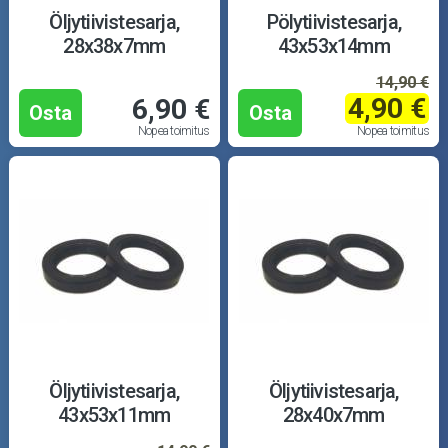
Puutarha ja metsä
Öljytiivistesarja,
Pölytiivistesarja,
28x38x7mm
43x53x14mm
Ajovarusteet
14,90 €
4,90 €
6,90 €
Nastarenkaat
Osta
Osta
Nopea toimitus
Nopea toimitus
Renkaat ja vanteet
Öljyt ja kemikaalit
Työkalut
Outlet-tuotteet
Öljytiivistesarja,
Öljytiivistesarja,
43x53x11mm
28x40x7mm