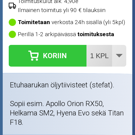
Toimituskulut alk. 4,90e
Ilmainen toimitus yli 90 € tilauksiin
Toimitetaan
verkosta 24h sisällä (yli 5kpl)
Perillä 1-2 arkipäivässä
toimituksesta
KORIIN
Etuhaarukan öljytiivisteet (stefat).
Sopii esim. Apollo Orion RX50,
Helkama SM2, Hyena Evo sekä Titan
F18.