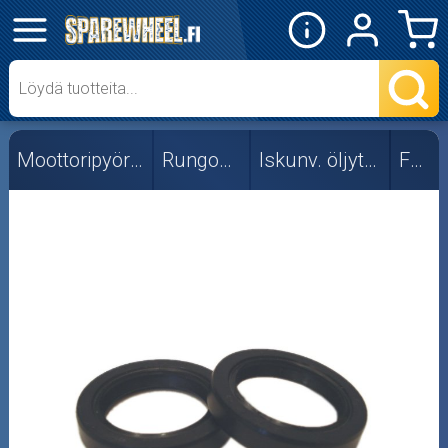
✕
Mopon osat
Skootterin osat
Moottoripyörän osat
Rungon osat
Iskunv. öljytiivisteet
Forte
Crossipyörän osat
Moottoripyörän osat
Moottorikelkan osat
Mopoauton osat
Mönkijän osat