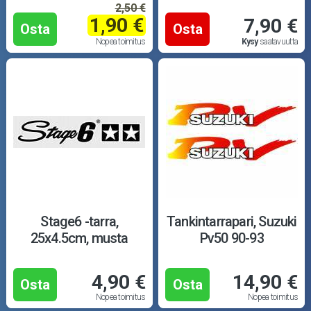
2,50 €
1,90 €
7,90 €
Osta
Osta
Nopea toimitus
Kysy
saatavuutta
Stage6 -tarra,
Tankintarrapari, Suzuki
25x4.5cm, musta
Pv50 90-93
4,90 €
14,90 €
Osta
Osta
Nopea toimitus
Nopea toimitus