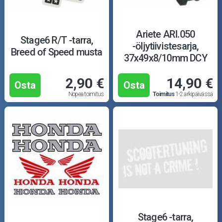
Ariete ARI.050
Stage6 R/T -tarra,
-öljytiivistesarja,
Breed of Speed musta
37x49x8/10mm DCY
2,90 €
14,90 €
Osta
Osta
Nopea toimitus
Toimitus
1-2 arkipäivässä
Stage6 -tarra,