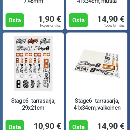
7.48mm
41x34cm, musta
1,90 €
14,90 €
Osta
Osta
Nopea toimitus
Nopea toimitus
Stage6 -tarrasarja,
Stage6 -tarrasarja,
29x21cm
41x34cm, valkoinen
10,90 €
14,90 €
Osta
Osta