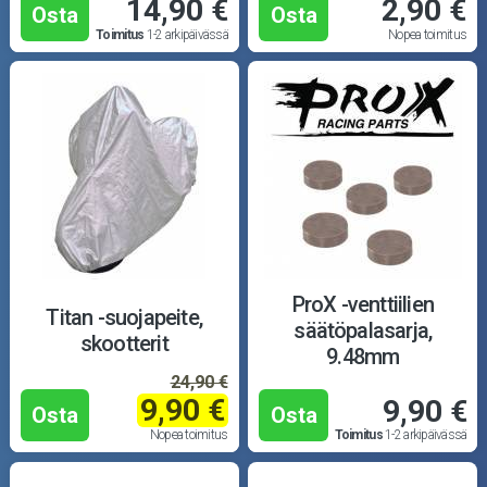
14,90 €
2,90 €
Osta
Osta
Toimitus
1-2 arkipäivässä
Nopea toimitus
ProX -venttiilien
Titan -suojapeite,
säätöpalasarja,
skootterit
9.48mm
24,90 €
9,90 €
9,90 €
Osta
Osta
Nopea toimitus
Toimitus
1-2 arkipäivässä