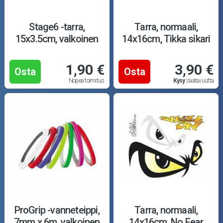
Stage6 -tarra,
Tarra, normaali,
15x3.5cm, valkoinen
14x16cm, Tikka sikari
1,90 €
3,90 €
Osta
Osta
Nopea toimitus
Kysy
saatavuutta
ProGrip -vanneteippi,
Tarra, normaali,
7mm x 6m, valkoinen
14x16cm, No Fear