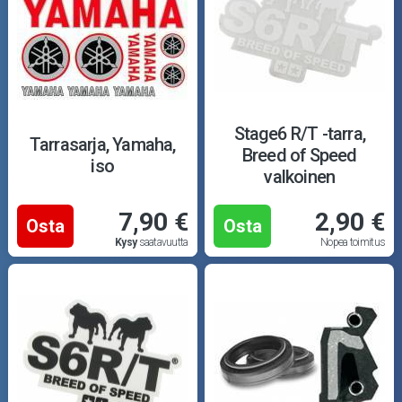
Stage6 R/T -tarra,
Tarrasarja, Yamaha,
Breed of Speed
iso
valkoinen
7,90 €
2,90 €
Osta
Osta
Kysy
saatavuutta
Nopea toimitus