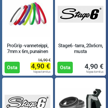
ProGrip -vanneteippi,
Stage6 -tarra, 20x6cm,
7mm x 6m, punainen
musta
16,90 €
4,90 €
4,90 €
Osta
Osta
Nopea toimitus
Nopea toimitus