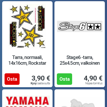
Tarra, normaali,
Stage6 -tarra,
14x16cm, Rockstar
25x4.5cm, valkoinen
3,90 €
4,90 €
Osta
Osta
Kysy
saatavuutta
Nopea toimitus