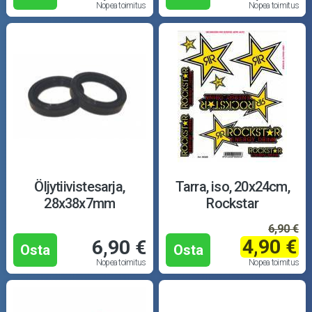
Nopea toimitus
Nopea toimitus
Öljytiivistesarja,
Tarra, iso, 20x24cm,
28x38x7mm
Rockstar
6,90 €
4,90 €
6,90 €
Osta
Osta
Nopea toimitus
Nopea toimitus