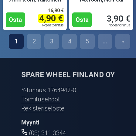
16,90 €
4,90 €
3,90 €
Osta
Osta
Nopea toimitus
Nopea toimitus
1
2
3
4
5
...
»
SPARE WHEEL FINLAND OY
Y-tunnus 1764942-0
Toimitusehdot
Rekisteriseloste
Myynti
(08) 311 3344