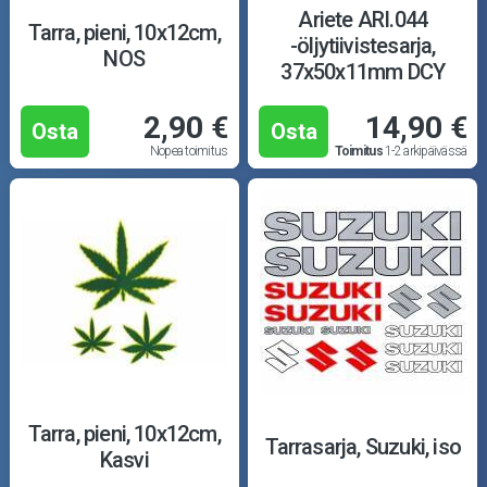
Ariete ARI.044
Tarra, pieni, 10x12cm,
-öljytiivistesarja,
NOS
37x50x11mm DCY
2,90 €
14,90 €
Osta
Osta
Nopea toimitus
Toimitus
1-2 arkipäivässä
Tarra, pieni, 10x12cm,
Tarrasarja, Suzuki, iso
Kasvi