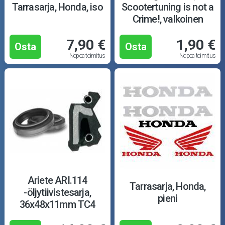
Tarrasarja, Honda, iso
Scootertuning is not a
Crime!, valkoinen
7,90 €
1,90 €
Osta
Osta
Nopea toimitus
Nopea toimitus
Ariete ARI.114
Tarrasarja, Honda,
-öljytiivistesarja,
pieni
36x48x11mm TC4