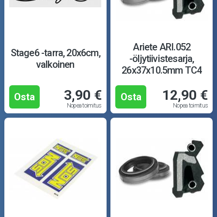
Ariete ARI.052
Stage6 -tarra, 20x6cm,
-öljytiivistesarja,
valkoinen
26x37x10.5mm TC4
3,90 €
12,90 €
Osta
Osta
Nopea toimitus
Nopea toimitus