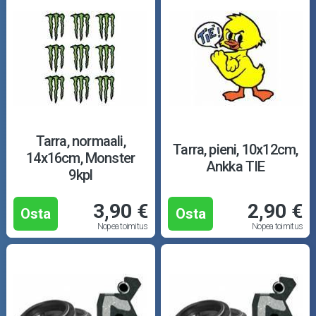
Tarra, normaali,
Tarra, pieni, 10x12cm,
14x16cm, Monster
Ankka TIE
9kpl
3,90 €
2,90 €
Osta
Osta
Nopea toimitus
Nopea toimitus