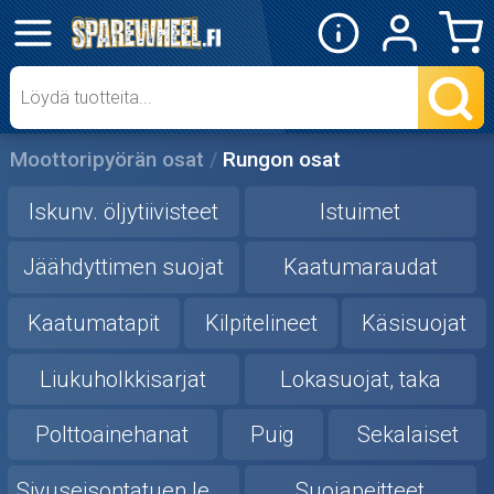
✕
Mopon osat
Skootterin osat
Moottoripyörän osat
Rungon osat
Crossipyörän osat
Iskunv. öljytiivisteet
Istuimet
Moottoripyörän osat
Jäähdyttimen suojat
Kaatumaraudat
Kaatumatapit
Kilpitelineet
Käsisuojat
Moottorikelkan osat
Liukuholkkisarjat
Lokasuojat, taka
Mopoauton osat
Polttoainehanat
Puig
Sekalaiset
Mönkijän osat
Sivuseisontatuen levikkeet
Suojapeitteet