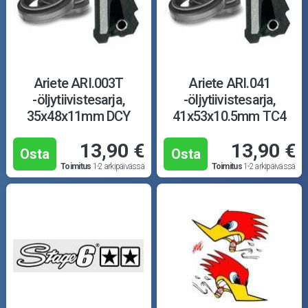
Ariete ARI.003T
Ariete ARI.041
-öljytiivistesarja,
-öljytiivistesarja,
35x48x11mm DCY
41x53x10.5mm TC4
13,90 €
13,90 €
Osta
Osta
Toimitus
1-2 arkipäivässä
Toimitus
1-2 arkipäivässä