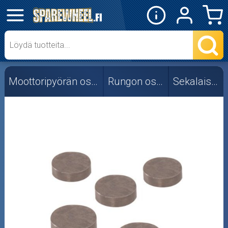
✕
Mopon osat
Skootterin osat
Moottoripyörän osat
Rungon osat
Sekalaiset
Crossipyörän osat
Moottoripyörän osat
Moottorikelkan osat
Mopoauton osat
Mönkijän osat