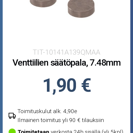
Puutarha ja metsä
Ajovarusteet
Nastarenkaat
Renkaat ja vanteet
TIT-10141A139QMAA
Venttiilien säätöpala, 7.48mm
Öljyt ja kemikaalit
Työkalut
1,90 €
Outlet-tuotteet
Toimituskulut alk. 4,90e
Ilmainen toimitus yli 90 € tilauksiin
Toimitetaan
verkosta 24h sisällä (yli 5kpl)