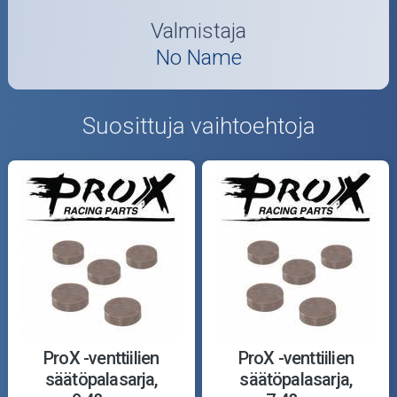
Valmistaja
No Name
Suosittuja vaihtoehtoja
ProX -venttiilien
ProX -venttiilien
säätöpalasarja,
säätöpalasarja,