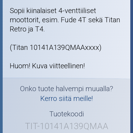
Sopii kiinalaiset 4-venttiiliset
moottorit, esim. Fude 4T sekä Titan
Retro ja T4.
(Titan 10141A139QMAAxxxx)
Huom! Kuva viitteellinen!
Onko tuote halvempi muualla?
Kerro siitä meille!
Tuotekoodi
TIT-10141A139QMAA