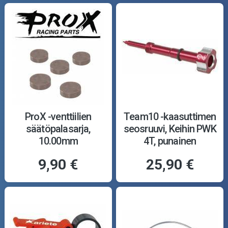
ProX -venttiilien
Team10 -kaasuttimen
säätöpalasarja,
seosruuvi, Keihin PWK
10.00mm
4T, punainen
9,90 €
25,90 €