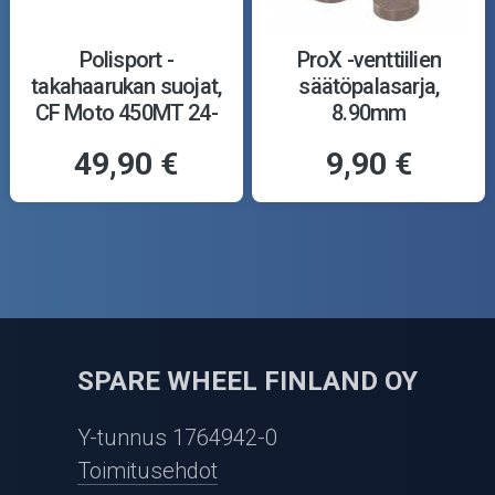
Polisport -
ProX -venttiilien
takahaarukan suojat,
säätöpalasarja,
CF Moto 450MT 24-
8.90mm
49,90 €
9,90 €
SPARE WHEEL FINLAND OY
Y-tunnus 1764942-0
Toimitusehdot