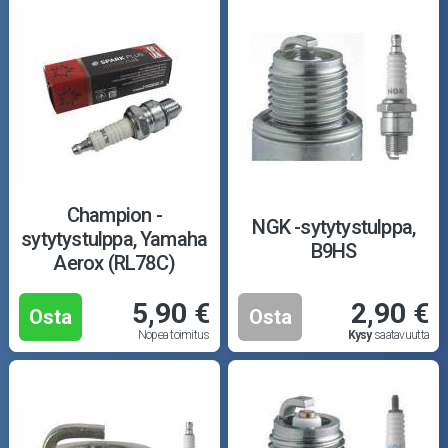
Champion -
NGK -sytytystulppa,
sytytystulppa, Yamaha
B9HS
Aerox (RL78C)
5,90 €
2,90 €
Osta
Osta
Nopea toimitus
Kysy
saatavuutta