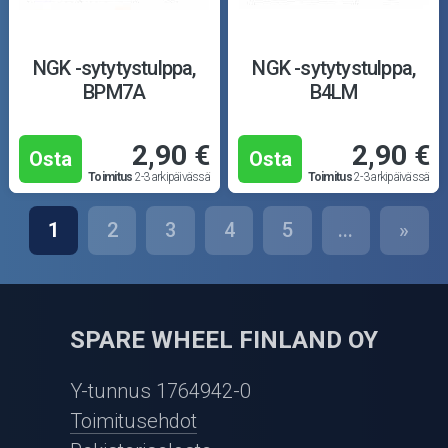
NGK -sytytystulppa,
NGK -sytytystulppa,
BPM7A
B4LM
2,90 €
2,90 €
Osta
Osta
Toimitus
2-3 arkipäivässä
Toimitus
2-3 arkipäivässä
1
2
3
4
5
...
»
SPARE WHEEL FINLAND OY
Y-tunnus 1764942-0
Toimitusehdot