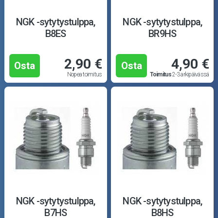
NGK -sytytystulppa,
NGK -sytytystulppa,
B8ES
BR9HS
2,90 €
4,90 €
Osta
Osta
Nopea toimitus
Toimitus
2-3 arkipäivässä
NGK -sytytystulppa,
NGK -sytytystulppa,
B7HS
B8HS