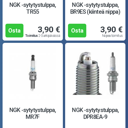
NGK -sytytystulppa,
NGK -sytytystulppa,
TR55
BR9ES (kiinteä nippa)
3,90 €
3,90 €
Osta
Osta
Toimitus
2-3 arkipäivässä
Nopea toimitus
NGK -sytytystulppa,
NGK -sytytystulppa,
MR7F
DPR8EA-9