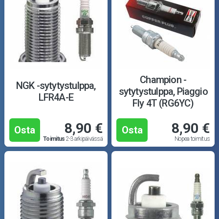
Champion -
NGK -sytytystulppa,
sytytystulppa, Piaggio
LFR4A-E
Fly 4T (RG6YC)
8,90 €
8,90 €
Osta
Osta
Toimitus
2-3 arkipäivässä
Nopea toimitus