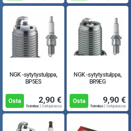
NGK -sytytystulppa,
NGK -sytytystulppa,
BP5ES
BR9EG
2,90 €
9,90 €
Osta
Osta
Toimitus
2-3 arkipäivässä
Toimitus
2-3 arkipäivässä