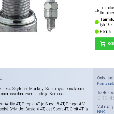
Toimitus
Ilmainen
Toimit
(yli 10k
Perillä 
KO
Onko tuo
pa.
Kerro siit
7 sekä Skyteam Monkey. Sopii myös kiinalaisiin
Tuotekoo
minicrosseihin, esim. Fude ja Samurai.
D-13-4
 Agility 4T, People 4T ja Super 8 4T, Peugeot V-
Valmistaj
 sekä SYM Jet Basic-X 4T, Jet Sport 4T, Orbit 4T ja
NGK