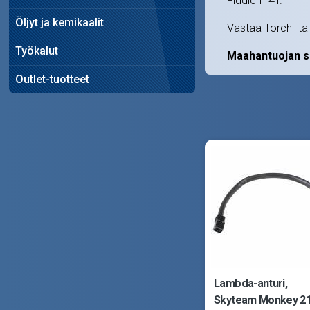
Fiddle II 4T.
Öljyt ja kemikaalit
Vastaa Torch- ta
Työkalut
Maahantuojan s
Outlet-tuotteet
Lambda-anturi,
Skyteam Monkey 21