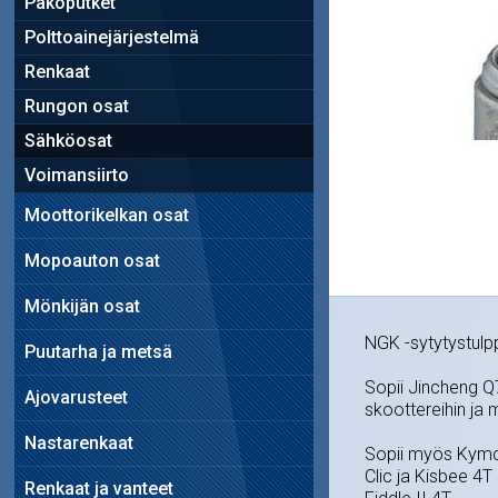
Pakoputket
Polttoainejärjestelmä
Renkaat
Rungon osat
Sähköosat
Voimansiirto
Moottorikelkan osat
Mopoauton osat
Mönkijän osat
NGK -sytytystulp
Puutarha ja metsä
Sopii Jincheng Q
Ajovarusteet
skoottereihin ja 
Nastarenkaat
Sopii myös Kymco
Clic ja Kisbee 4T
Renkaat ja vanteet