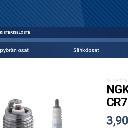
KISTERISELOSTE
pyörän osat
Sähköosat
D-13-4549
NGK 
CR7
3,90