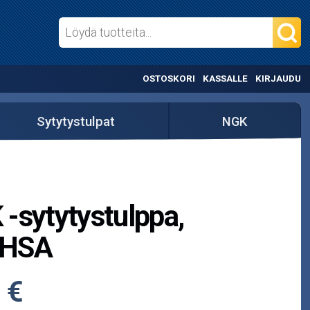
OSTOSKORI
KASSALLE
KIRJAUDU
Sytytystulpat
NGK
-sytytystulppa,
HSA
 €