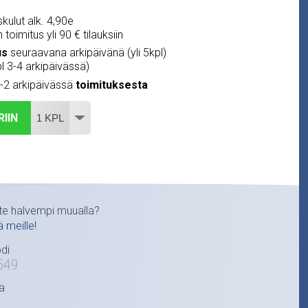
kulut alk. 4,90e
 toimitus yli 90 € tilauksiin
us
seuraavana arkipäivänä (yli 5kpl)
pl 3-4 arkipäivässä)
1-2 arkipäivässä
toimituksesta
RIIN
te halvempi muualla?
ä meille!
di
549
a