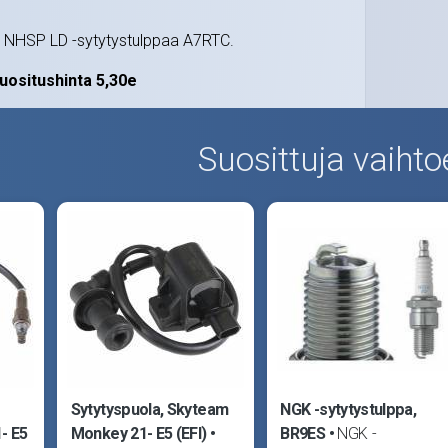
i NHSP LD -sytytystulppaa A7RTC.
uositushinta 5,30e
Suosittuja vaihto
Sytytyspuola, Skyteam
NGK -sytytystulppa,
- E5
Monkey 21- E5 (EFI)
BR9ES
NGK -