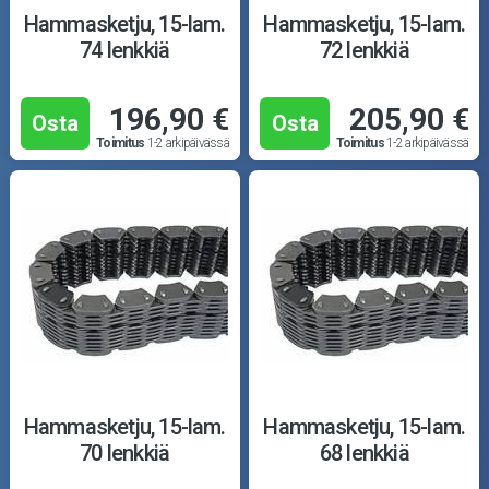
Puutarha ja metsä
Hammasketju, 15-lam.
Hammasketju, 15-lam.
74 lenkkiä
72 lenkkiä
Ajovarusteet
196,90 €
205,90 €
Nastarenkaat
Osta
Osta
Toimitus
1-2 arkipäivässä
Toimitus
1-2 arkipäivässä
Renkaat ja vanteet
Öljyt ja kemikaalit
Työkalut
Outlet-tuotteet
Hammasketju, 15-lam.
Hammasketju, 15-lam.
70 lenkkiä
68 lenkkiä