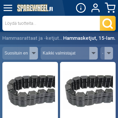
✕
Mopon osat
Skootterin osat
Hammasrattaat ja -ketjut
Hammasketjut, 15-lam.
Crossipyörän osat
Moottoripyörän osat
Moottorikelkan osat
Mopoauton osat
Mönkijän osat