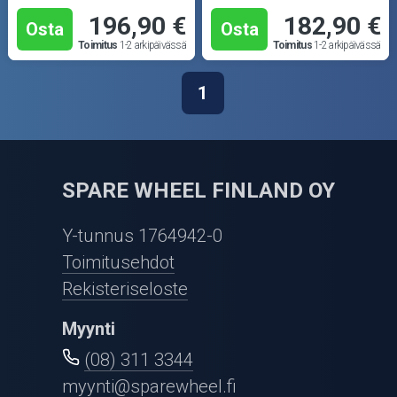
196,90 €
182,90 €
Osta
Osta
Toimitus
1-2 arkipäivässä
Toimitus
1-2 arkipäivässä
1
SPARE WHEEL FINLAND OY
Y-tunnus 1764942-0
Toimitusehdot
Rekisteriseloste
Myynti
(08) 311 3344
myynti@sparewheel.fi