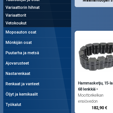
Maahantuojan s
Variaattorin hihnat
Variaattorit
Vetokoukut
Mopoauton osat
Mönkijän osat
Puutarha ja metsä
Ajovarusteet
Nastarenkaat
Hammasketju, 15-la
Renkaat ja vanteet
68 lenkkiä
Öljyt ja kemikaalit
Moottorikelkan
ensiövedon
Työkalut
hammasketju (Silent
182,90 €