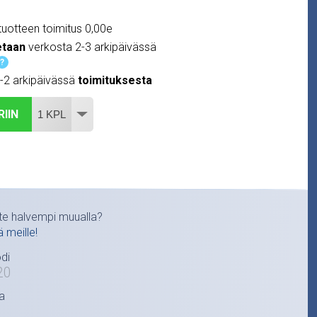
uotteen toimitus 0,00e
etaan
verkosta 2-3 arkipäivässä
?
1-2 arkipäivässä
toimituksesta
RIIN
te halvempi muualla?
ä meille!
di
20
a