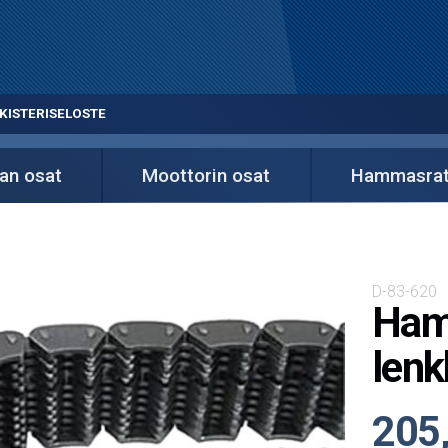
KISTERISELOSTE
an osat
Moottorin osat
Hammasratt
D-83-620
Ham
lenk
205