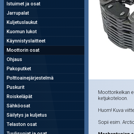
Istuimet ja osat
Jarrupalat
Kuljetuslaukut
Kuomun lukot
Käynnistyslaitteet
Moottorin osat
Ohjaus
Pakoputket
Polttoainejärjestelmä
Puskurit
Moottorikelkan e
Roiskeläpät
ketjukoteloon.
Sähköosat
Huom! Kuva viitte
Säilytys ja kuljetus
Sopii esim. Arcti
Telaston osat
Tuulisuojat ja osat