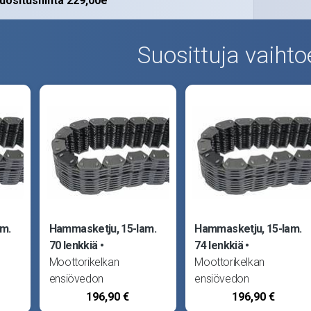
uositushinta 229,00e
Suosittuja vaihto
m.
Hammasketju, 15-lam.
Hammasketju, 15-lam.
70 lenkkiä
74 lenkkiä
Moottorikelkan
Moottorikelkan
ensiövedon
ensiövedon
hammasketju (Silent
hammasketju (Silent
196,90 €
196,90 €