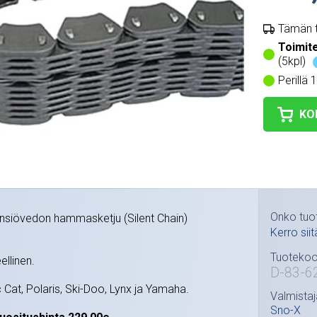
Tämän t
Toimit
(5kpl)
Perillä 
KO
Onko tuo
nsiövedon hammasketju (Silent Chain)
Kerro siit
Tuotekoo
ellinen.
D-83-6
c Cat, Polaris, Ski-Doo, Lynx ja Yamaha.
Valmistaj
Sno-X