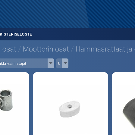
KISTERISELOSTE
 osat
Moottorin osat
Hammasrattaat ja -