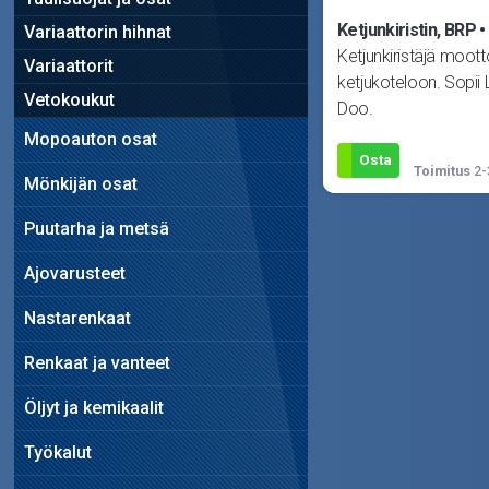
Ketjunkiristin, BRP
Variaattorin hihnat
Ketjunkiristäjä moott
Variaattorit
ketjukoteloon. Sopii L
Vetokoukut
Doo.
Mopoauton osat
Osta
Toimitus
2-
Mönkijän osat
Puutarha ja metsä
Ajovarusteet
Nastarenkaat
Renkaat ja vanteet
Öljyt ja kemikaalit
Työkalut