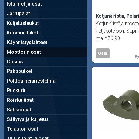
Istuimet ja osat
Jarrupalat
Ketjunkiristin, Polar
Kuljetuslaukut
Ketjunkiristäjä moott
ketjukoteloon. Sopii P
Kuomun lukot
mallit 76-93.
Käynnistyslaitteet
Moottorin osat
Osta
Ky
Ohjaus
Pakoputket
Polttoainejärjestelmä
Puskurit
Roiskeläpät
Sähköosat
Säilytys ja kuljetus
Telaston osat
Tuulisuojat ja osat