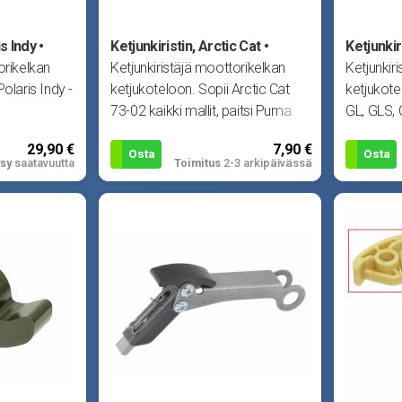
is Indy
Ketjunkiristin, Arctic Cat
Ketjunkir
orikelkan
Ketjunkiristäjä moottorikelkan
Ketjunkir
olaris Indy -
ketjukoteloon. Sopii Arctic Cat
ketjukote
73-02 kaikki mallit, paitsi Puma.
GL, GLS, C
Sopii my�
29,90 €
7,90 €
Osta
Osta
sy
saatavuutta
Toimitus
2-3 arkipäivässä