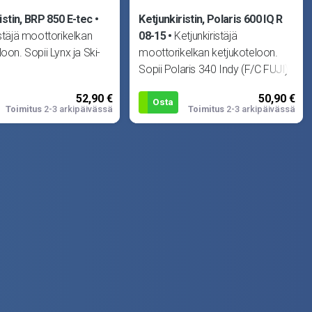
istin, BRP 850 E-tec
Ketjunkiristin, Polaris 600 IQ R
istäjä moottorikelkan
08-15
Ketjunkiristäjä
oon. Sopii Lynx ja Ski-
moottorikelkan ketjukoteloon.
Sopii Polaris 340 Indy (F/C FUJI)
04, 340 Touring (F/C FUJI)
52,90 €
50,90 €
Osta
Toimitus
2-3 arkipäivässä
Toimitus
2-3 arkipäivässä