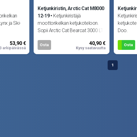
Ketjunkiristin, Arctic Cat M8000
Ketjunkir
orikelkan
12-19
Ketjunkiristäjä
Ketjunkir
ynx ja Ski-
moottorikelkan ketjukoteloon.
ketjukotel
Sopii Arctic Cat Bearcat 3000 LT
Doo.
16-17, Blast 4000 LT 21-, B
53,90 €
40,90 €
Osta
Osta
3 arkipäivässä
Kysy
saatavuutta
1