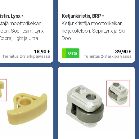
istin, Lynx
Ketjunkiristin, BRP
istäjä moottorikelkan
Ketjunkiristäjä moottorikelkan
loon. Sopii esim. Lynx
ketjukoteloon. Sopii Lynx ja Ski-
obra, Light ja Ultra.
Doo.
18,90 €
39,90 €
Osta
Toimitus
2-3 arkipäivässä
Toimitus
2-3 arkipäivässä