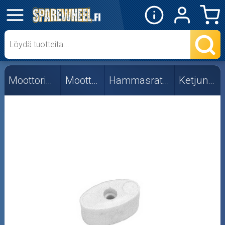
✕
Mopon osat
Skootterin osat
Moottorikelkan osat
Moottorin osat
Hammasrattaat ja -ketjut
Ketjunkiristimet
Crossipyörän osat
Moottoripyörän osat
Moottorikelkan osat
Mopoauton osat
Mönkijän osat