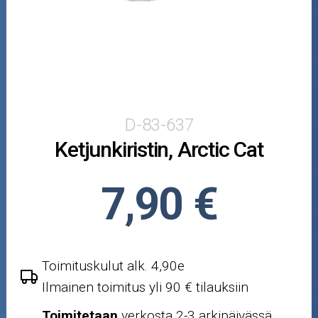
Puutarha ja metsä
Ajovarusteet
Nastarenkaat
Renkaat ja vanteet
D-83-637
Ketjunkiristin, Arctic Cat
Öljyt ja kemikaalit
Työkalut
7,90 €
Outlet-tuotteet
Toimituskulut alk. 4,90e
Ilmainen toimitus yli 90 € tilauksiin
Toimitetaan
verkosta 2-3 arkipäivässä