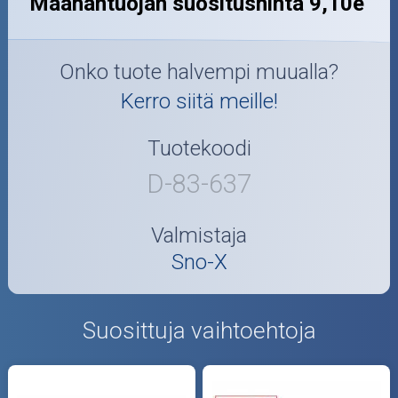
Maahantuojan suositushinta 9,10e
Onko tuote halvempi muualla?
Kerro siitä meille!
Tuotekoodi
D-83-637
Valmistaja
Sno-X
Suosittuja vaihtoehtoja