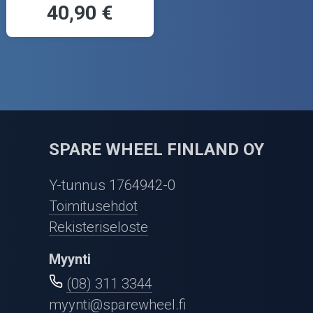
40,90 €
SPARE WHEEL FINLAND OY
Y-tunnus 1764942-0
Toimitusehdot
Rekisteriseloste
Myynti
(08) 311 3344
myynti@sparewheel.fi