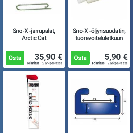
Sno-X -jarrupalat,
Sno-X -öljynsuodatin,
Arctic Cat
tuorevoiteluletkuun
35,90 €
5,90 €
Osta
Osta
Toimitus
1-2 arkipäivässä
Toimitus
1-2 arkipäivässä