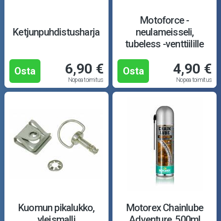
Motoforce -
Ketjunpuhdistusharja
neulameisseli,
tubeless -venttiilille
6,90 €
4,90 €
Osta
Osta
Nopea toimitus
Nopea toimitus
Kuomun pikalukko,
Motorex Chainlube
yleismalli
Adventure, 500ml