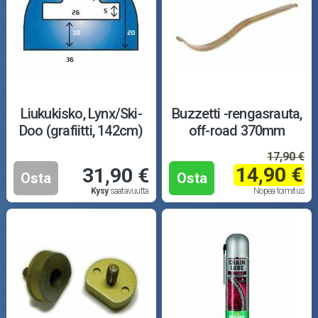
Liukukisko, Lynx/Ski-
Buzzetti -rengasrauta,
Doo (grafiitti, 142cm)
off-road 370mm
17,90 €
14,90 €
31,90 €
Osta
Osta
Kysy
saatavuutta
Nopea toimitus