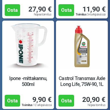
27,90 €
11,90 €
Osta
Osta
Nopea toimitus
Toimitus
3-4 arkipäivässä
Ipone -mittakannu,
Castrol Transmax Axle
500ml
Long Life, 75W-90, 1L
9,90 €
20,90 €
Osta
Osta
Toimitus
1-2 arkipäivässä
Nopea toimitus