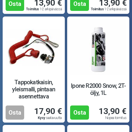
13,90 €
13,90 €
Osta
Osta
Toimitus
1-2 arkipäivässä
Toimitus
1-2 arkipäivässä
Tappokatkaisin,
Ipone R2000 Snow, 2T-
yleismalli, pintaan
öljy, 1L
asennettava
17,90 €
13,90 €
Osta
Osta
Kysy
saatavuutta
Nopea toimitus