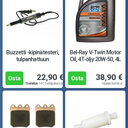
Buzzetti -kipinätesteri,
Bel-Ray V-Twin Motor
tulpanhattuun
Oil, 4T-öljy 20W-50, 4L
22,90 €
38,90 €
Osta
Osta
Toimitus
14-15 arkipäivässä
Nopea toimitus