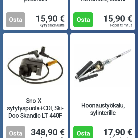
15,90 €
15,90 €
Osta
Osta
Kysy
saatavuutta
Nopea toimitus
Sno-X -
Hoonaustyökalu,
sytytyspuola+CDI, Ski-
sylinterille
Doo Skandic LT 440F
01-07
348,90 €
17,90 €
Osta
Osta