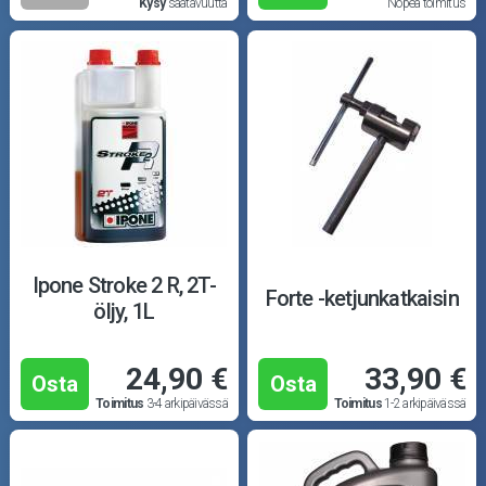
Kysy
saatavuutta
Nopea toimitus
Ipone Stroke 2 R, 2T-
Forte -ketjunkatkaisin
öljy, 1L
24,90 €
33,90 €
Osta
Osta
Toimitus
3-4 arkipäivässä
Toimitus
1-2 arkipäivässä