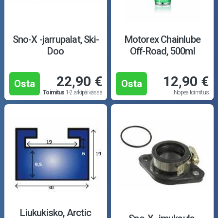
Sno-X -jarrupalat, Ski-
Motorex Chainlube
Doo
Off-Road, 500ml
22,90 €
12,90 €
Osta
Osta
Toimitus
1-2 arkipäivässä
Nopea toimitus
Liukukisko, Arctic