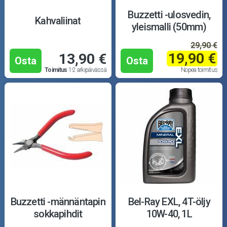
Buzzetti -ulosvedin,
Kahvaliinat
yleismalli (50mm)
29,90 €
19,90 €
13,90 €
Osta
Osta
Toimitus
1-2 arkipäivässä
Nopea toimitus
Buzzetti -männäntapin
Bel-Ray EXL, 4T-öljy
sokkapihdit
10W-40, 1L