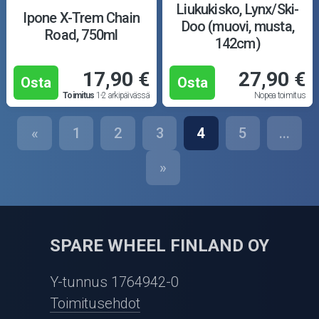
Liukukisko, Lynx/Ski-
Ipone X-Trem Chain
Doo (muovi, musta,
Road, 750ml
142cm)
17,90 €
27,90 €
Osta
Osta
Toimitus
1-2 arkipäivässä
Nopea toimitus
«
1
2
3
4
5
...
»
SPARE WHEEL FINLAND OY
Y-tunnus 1764942-0
Toimitusehdot