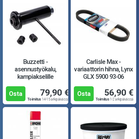
Buzzetti -
Carlisle Max -
asennustyökalu,
variaattorin hihna, Lynx
kampiakselille
GLX 5900 93-06
79,90 €
56,90 €
Osta
Osta
Toimitus
14-15 arkipäivässä
Toimitus
1-2 arkipäivässä