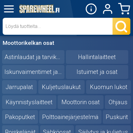
✕
Mopon osat
Skootterin osat
Moottorikelkan osat
Crossipyörän osat
Astinlaudat ja tarvikkeet
Hallintalaitteet
Moottoripyörän osat
Iskunvaimentimet ja osat
Istuimet ja osat
Jarrupalat
Kuljetuslaukut
Kuomun lukot
Moottorikelkan osat
Käynnistyslaitteet
Moottorin osat
Ohjaus
Mopoauton osat
Pakoputket
Polttoainejärjestelmä
Puskurit
Mönkijän osat
Roiskeläpät
Sähköosat
Säilytys ja kuljetus