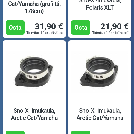
Sno-X -imukaula,
Cat/Yamaha (grafiitti,
Polaris XLT
178cm)
31,90 €
21,90 €
Osta
Osta
Toimitus
1-2 arkipäivässä
Toimitus
1-2 arkipäivässä
Sno-X -imukaula,
Sno-X -imukaula,
Arctic Cat/Yamaha
Arctic Cat/Yamaha