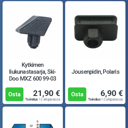
Kytkimen
liukunastasarja, Ski-
Jousenpidin, Polaris
Doo MXZ 600 99-03
21,90 €
6,90 €
Osta
Osta
Toimitus
1-2 arkipäivässä
Toimitus
1-2 arkipäivässä