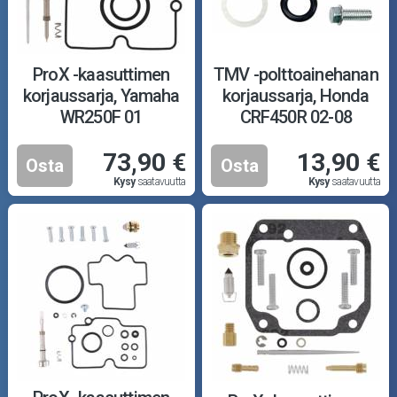
ProX -kaasuttimen
TMV -polttoainehanan
korjaussarja, Yamaha
korjaussarja, Honda
WR250F 01
CRF450R 02-08
73,90 €
13,90 €
Osta
Osta
Kysy
saatavuutta
Kysy
saatavuutta