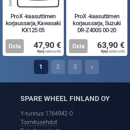
ProX -kaasuttimen
ProX -kaasuttimen
korjaussarja, Kawasaki
korjaussarja, Suzuki
KX125 05
DR-Z400S 00-20
47,90 €
63,90 €
Osta
Osta
Kysy
saatavuutta
Kysy
saatavuutta
1
2
3
»
SPARE WHEEL FINLAND OY
Y-tunnus 1764942-0
Toimitusehdot