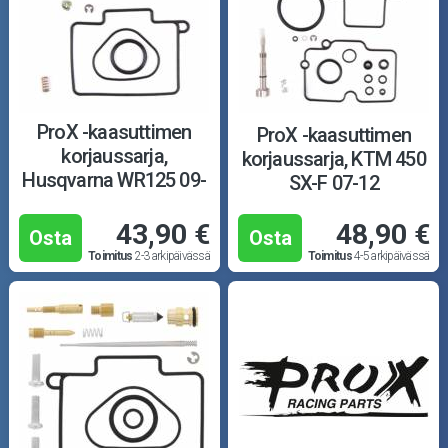
ProX -kaasuttimen
ProX -kaasuttimen
korjaussarja,
korjaussarja, KTM 450
Husqvarna WR125 09-
SX-F 07-12
13
43,90 €
48,90 €
Osta
Osta
Toimitus
2-3 arkipäivässä
Toimitus
4-5 arkipäivässä