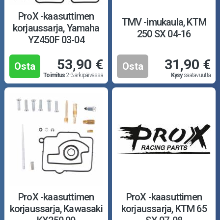
ProX -kaasuttimen
TMV -imukaula, KTM
korjaussarja, Yamaha
250 SX 04-16
YZ450F 03-04
53,90 €
31,90 €
Osta
Osta
Toimitus
2-3 arkipäivässä
Kysy
saatavuutta
ProX -kaasuttimen
ProX -kaasuttimen
korjaussarja, Kawasaki
korjaussarja, KTM 65