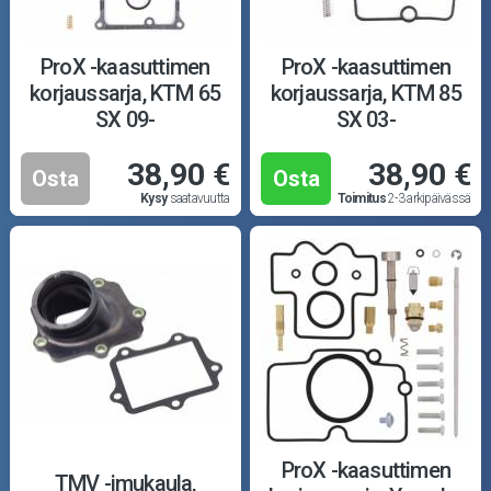
Puutarha ja metsä
Ajovarusteet
ProX -kaasuttimen
ProX -kaasuttimen
korjaussarja, KTM 65
korjaussarja, KTM 85
Nastarenkaat
SX 09-
SX 03-
38,90 €
38,90 €
Renkaat ja vanteet
Osta
Osta
Kysy
saatavuutta
Toimitus
2-3 arkipäivässä
Öljyt ja kemikaalit
Työkalut
Outlet-tuotteet
ProX -kaasuttimen
TMV -imukaula,