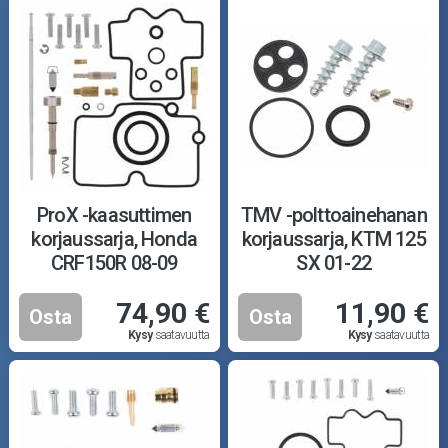
ProX -kaasuttimen
TMV -polttoainehanan
korjaussarja, Honda
korjaussarja, KTM 125
CRF150R 08-09
SX 01-22
74,90 €
11,90 €
Osta
Osta
Kysy
saatavuutta
Kysy
saatavuutta