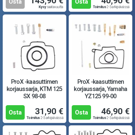
143,90 €
40,90 €
Osta
Osta
Kysy
saatavuutta
Toimitus
2-3 arkipäivässä
ProX -kaasuttimen
ProX -kaasuttimen
korjaussarja, KTM 125
korjaussarja, Yamaha
SX 98-08
YZ125 99-00
31,90 €
46,90 €
Osta
Osta
Toimitus
2-3 arkipäivässä
Toimitus
2-3 arkipäivässä