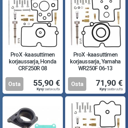
ProX -kaasuttimen
ProX -kaasuttimen
korjaussarja, Honda
korjaussarja, Yamaha
CRF250R 08
WR250F 06-13
55,90 €
71,90 €
Osta
Osta
Kysy
saatavuutta
Kysy
saatavuutta