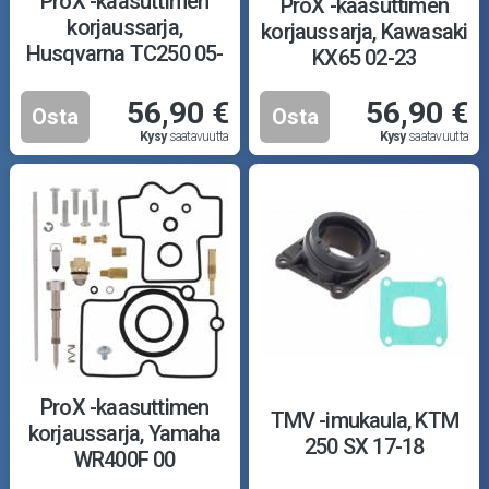
ProX -kaasuttimen
ProX -kaasuttimen
korjaussarja,
korjaussarja, Kawasaki
Husqvarna TC250 05-
KX65 02-23
10
56,90 €
56,90 €
Osta
Osta
Kysy
saatavuutta
Kysy
saatavuutta
ProX -kaasuttimen
TMV -imukaula, KTM
korjaussarja, Yamaha
250 SX 17-18
WR400F 00