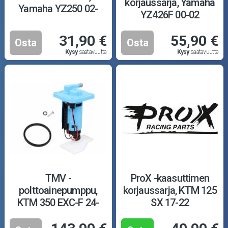
korjaussarja, Yamaha
Yamaha YZ250 02-
YZ426F 00-02
31,90 €
55,90 €
Osta
Osta
Kysy
saatavuutta
Kysy
saatavuutta
TMV -
ProX -kaasuttimen
polttoainepumppu,
korjaussarja, KTM 125
KTM 350 EXC-F 24-
SX 17-22