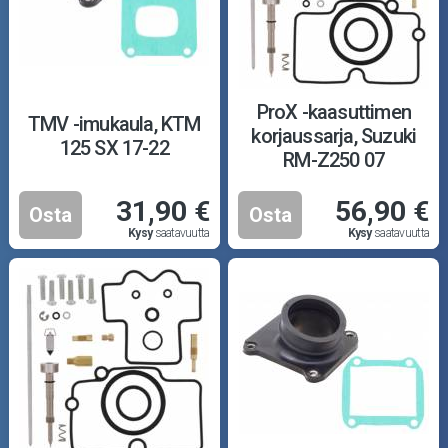
ProX -kaasuttimen
TMV -imukaula, KTM
korjaussarja, Suzuki
125 SX 17-22
RM-Z250 07
31,90 €
56,90 €
Osta
Osta
Kysy
saatavuutta
Kysy
saatavuutta