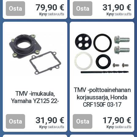
79,90 €
31,90 €
Osta
Osta
Kysy
saatavuutta
Kysy
saatavuutta
TMV -polttoainehanan
TMV -imukaula,
korjaussarja, Honda
Yamaha YZ125 22-
CRF150F 03-17
31,90 €
17,90 €
Osta
Osta
Kysy
saatavuutta
Kysy
saatavuutta