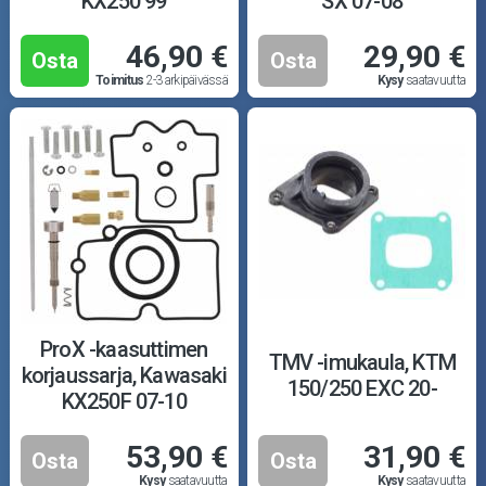
KX250 99
SX 07-08
46,90 €
29,90 €
Osta
Osta
Toimitus
2-3 arkipäivässä
Kysy
saatavuutta
ProX -kaasuttimen
TMV -imukaula, KTM
korjaussarja, Kawasaki
150/250 EXC 20-
KX250F 07-10
53,90 €
31,90 €
Osta
Osta
Kysy
saatavuutta
Kysy
saatavuutta