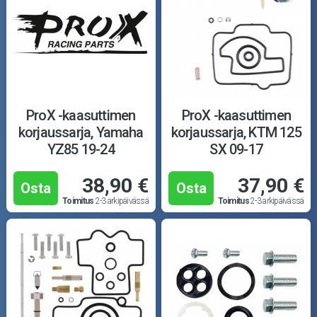
ProX -kaasuttimen
ProX -kaasuttimen
korjaussarja, Yamaha
korjaussarja, KTM 125
YZ85 19-24
SX 09-17
38,90 €
37,90 €
Osta
Osta
Toimitus
2-3 arkipäivässä
Toimitus
2-3 arkipäivässä