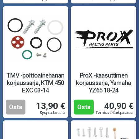
TMV -polttoainehanan
ProX -kaasuttimen
korjaussarja, KTM 450
korjaussarja, Yamaha
EXC 03-14
YZ65 18-24
13,90 €
40,90 €
Osta
Osta
Kysy
saatavuutta
Toimitus
2-3 arkipäivässä