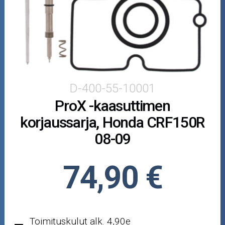
Puutarha ja metsä
Ajovarusteet
Nastarenkaat
Renkaat ja vanteet
D-400-55-10001
ProX -kaasuttimen
Öljyt ja kemikaalit
korjaussarja, Honda CRF150R
Työkalut
08-09
Outlet-tuotteet
74,90 €
Toimituskulut alk. 4,90e