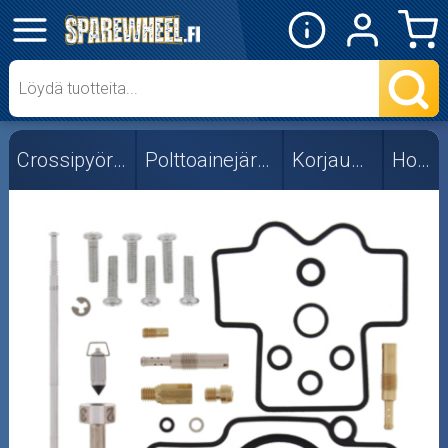
✕
Mopon osat
Skootterin osat
Crossipyörän osat
Polttoainejärjestelmä
Korjaussarjat
Honda
Crossipyörän osat
Moottoripyörän osat
Moottorikelkan osat
Mopoauton osat
Mönkijän osat