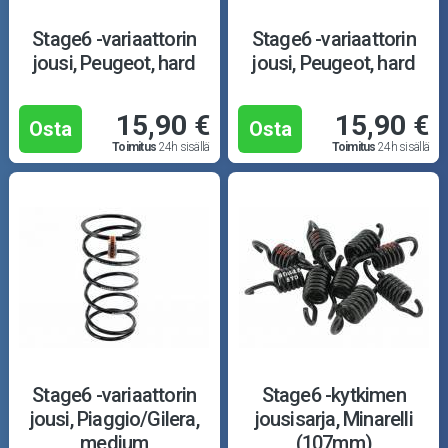
Stage6 -variaattorin
Stage6 -variaattorin
jousi, Peugeot, hard
jousi, Peugeot, hard
15,90 €
15,90 €
Osta
Osta
Toimitus
24h sisällä
Toimitus
24h sisällä
Stage6 -variaattorin
Stage6 -kytkimen
jousi, Piaggio/Gilera,
jousisarja, Minarelli
medium
(107mm)