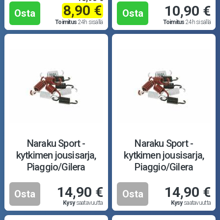
8,90 €
10,90 €
Osta
Osta
Toimitus
24h sisällä
Toimitus
24h sisällä
Naraku Sport -
Naraku Sport -
kytkimen jousisarja,
kytkimen jousisarja,
Piaggio/Gilera
Piaggio/Gilera
14,90 €
14,90 €
Osta
Osta
Kysy
saatavuutta
Kysy
saatavuutta