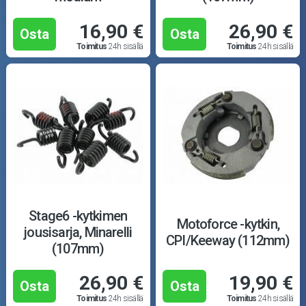
16,90 €
26,90 €
Osta
Osta
Toimitus
24h sisällä
Toimitus
24h sisällä
Stage6 -kytkimen
Motoforce -kytkin,
jousisarja, Minarelli
CPI/Keeway (112mm)
(107mm)
26,90 €
19,90 €
Osta
Osta
Toimitus
24h sisällä
Toimitus
24h sisällä