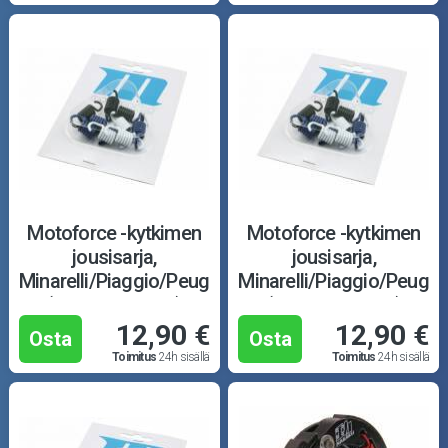
Motoforce -kytkimen
Motoforce -kytkimen
jousisarja,
jousisarja,
Minarelli/Piaggio/Peugeot
Minarelli/Piaggio/Peugeo
(107mm, racing)
(107mm, racing)
12,90 €
12,90 €
Osta
Osta
Toimitus
24h sisällä
Toimitus
24h sisällä