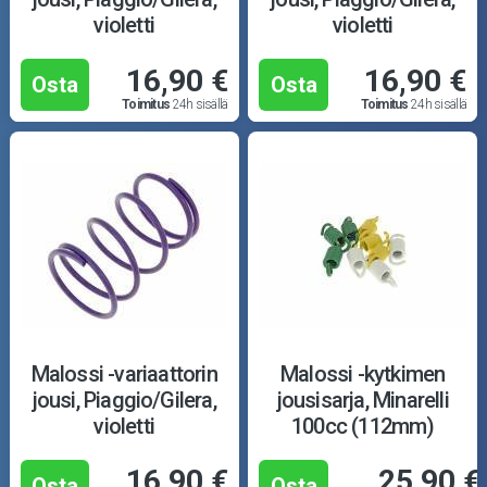
violetti
violetti
16,90 €
16,90 €
Osta
Osta
Toimitus
24h sisällä
Toimitus
24h sisällä
Malossi -variaattorin
Malossi -kytkimen
jousi, Piaggio/Gilera,
jousisarja, Minarelli
violetti
100cc (112mm)
16,90 €
25,90 €
Osta
Osta