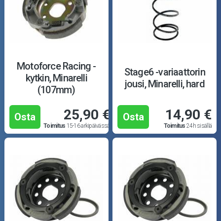
Motoforce Racing -
Stage6 -variaattorin
kytkin, Minarelli
jousi, Minarelli, hard
(107mm)
25,90 €
14,90 €
Osta
Osta
Toimitus
15-16 arkipäivässä
Toimitus
24h sisällä