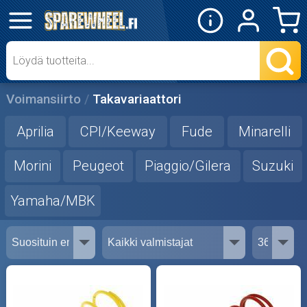
✕
Mopon osat
Skootterin osat
Voimansiirto
Takavariaattori
Crossipyörän osat
Aprilia
CPI/Keeway
Fude
Minarelli
Moottoripyörän osat
Morini
Peugeot
Piaggio/Gilera
Suzuki
Yamaha/MBK
Moottorikelkan osat
Mopoauton osat
Mönkijän osat