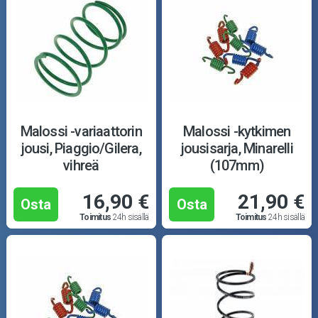
Malossi -variaattorin
Malossi -kytkimen
jousi, Piaggio/Gilera,
jousisarja, Minarelli
vihreä
(107mm)
16,90 €
21,90 €
Osta
Osta
Toimitus
24h sisällä
Toimitus
24h sisällä