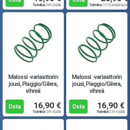
Toimitus
24h sisällä
Toimitus
15-16 arkipäivässä
Malossi -variaattorin
Malossi -variaattorin
jousi, Piaggio/Gilera,
jousi, Piaggio/Gilera,
vihreä
vihreä
16,90 €
16,90 €
Osta
Osta
Toimitus
24h sisällä
Toimitus
24h sisällä