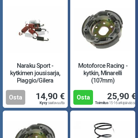
Naraku Sport -
Motoforce Racing -
kytkimen jousisarja,
kytkin, Minarelli
Piaggio/Gilera
(107mm)
14,90 €
25,90 €
Osta
Osta
Kysy
saatavuutta
Toimitus
15-16 arkipäivässä