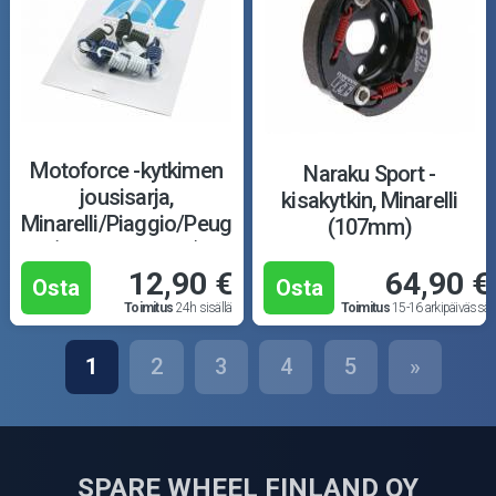
Motoforce -kytkimen
Naraku Sport -
jousisarja,
kisakytkin, Minarelli
Minarelli/Piaggio/Peugeot
(107mm)
(107mm, racing)
12,90 €
64,90 €
Osta
Osta
Toimitus
24h sisällä
Toimitus
15-16 arkipäivässä
1
2
3
4
5
»
SPARE WHEEL FINLAND OY