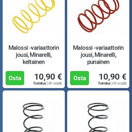
Puutarha ja metsä
Ajovarusteet
Nastarenkaat
Renkaat ja vanteet
Malossi -variaattorin
Malossi -variaattorin
jousi, Minarelli,
jousi, Minarelli,
Öljyt ja kemikaalit
keltainen
punainen
10,90 €
10,90 €
Työkalut
Osta
Osta
Toimitus
24h sisällä
Toimitus
24h sisällä
Outlet-tuotteet