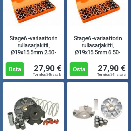
Stage6 -variaattorin
Stage6 -variaattorin
rullasarjakitti,
rullasarjakitti,
Ø19x15.5mm 2.50-
Ø19x15.5mm 6.50-
4.00g
9.50g
27,90 €
27,90 €
Osta
Osta
Toimitus
24h sisällä
Toimitus
24h sisällä