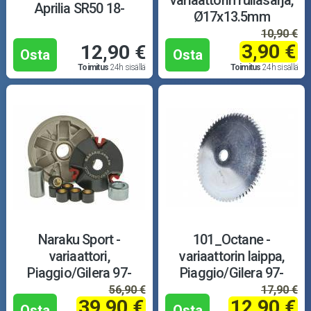
Aprilia SR50 18-
Ø17x13.5mm
10,90 €
3,90 €
12,90 €
Osta
Osta
Toimitus
24h sisällä
Toimitus
24h sisällä
Naraku Sport -
101_Octane -
variaattori,
variaattorin laippa,
Piaggio/Gilera 97-
Piaggio/Gilera 97-
56,90 €
17,90 €
39,90 €
12,90 €
Osta
Osta