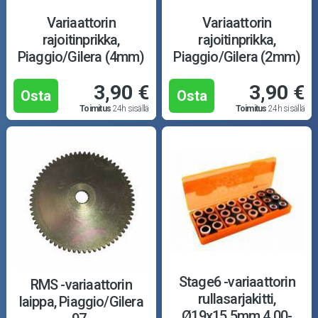
Öljyt ja kemikaalit
Variaattorin
Variaattorin
rajoitinprikka,
rajoitinprikka,
Työkalut
Piaggio/Gilera (4mm)
Piaggio/Gilera (2mm)
Outlet-tuotteet
3,90 €
3,90 €
Osta
Osta
Toimitus
24h sisällä
Toimitus
24h sisällä
Stage6 -variaattorin
RMS -variaattorin
rullasarjakitti,
laippa, Piaggio/Gilera
Ø19x15.5mm 4.00-