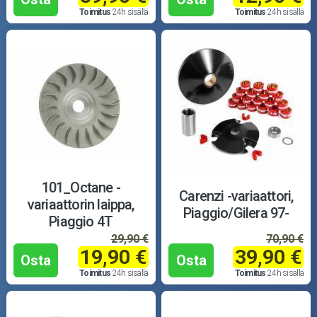
Toimitus
24h sisällä
Toimitus
24h sisällä
101_Octane -
Carenzi -variaattori,
variaattorin laippa,
Piaggio/Gilera 97-
Piaggio 4T
29,90 €
70,90 €
19,90 €
39,90 €
Osta
Osta
Toimitus
24h sisällä
Toimitus
24h sisällä