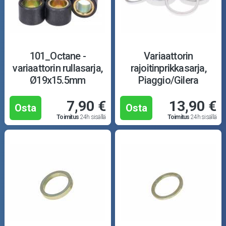
Crossipyörän osat
Moottoripyörän osat
Moottorikelkan osat
101_Octane -
Variaattorin
variaattorin rullasarja,
rajoitinprikkasarja,
Mopoauton osat
Ø19x15.5mm
Piaggio/Gilera
7,90 €
13,90 €
Mönkijän osat
Osta
Osta
Toimitus
24h sisällä
Toimitus
24h sisällä
Puutarha ja metsä
Ajovarusteet
Nastarenkaat
Renkaat ja vanteet