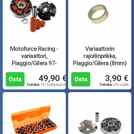
Motoforce Racing -
Variaattorin
variaattori,
rajoitinprikka,
Piaggio/Gilera 97-
Piaggio/Gilera (8mm)
49,90 €
3,90 €
Osta
Osta
Toimitus
14-15 arkipäivässä
Toimitus
24h sisällä