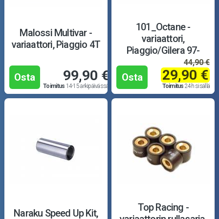
101_Octane -
Malossi Multivar -
variaattori,
variaattori, Piaggio 4T
Piaggio/Gilera 97-
44,90 €
29,90 €
99,90 €
Osta
Osta
Toimitus
14-15 arkipäivässä
Toimitus
24h sisällä
Top Racing -
Naraku Speed Up Kit,
variaattorin rullasarja,