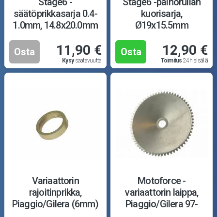
Stage6 -
Stage6 -painorullan
säätöprikkasarja 0.4-
kuorisarja,
1.0mm, 14.8x20.0mm
Ø19x15.5mm
11,90 €
12,90 €
Osta
Osta
Kysy
saatavuutta
Toimitus
24h sisällä
Variaattorin
Motoforce -
rajoitinprikka,
variaattorin laippa,
Piaggio/Gilera (6mm)
Piaggio/Gilera 97-