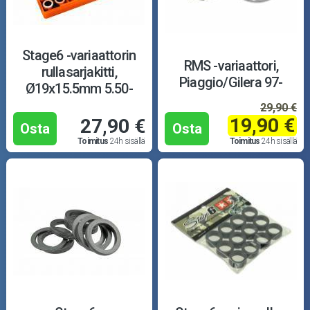
Stage6 -variaattorin
RMS -variaattori,
rullasarjakitti,
Piaggio/Gilera 97-
Ø19x15.5mm 5.50-
7.00g
29,90 €
19,90 €
27,90 €
Osta
Osta
Toimitus
24h sisällä
Toimitus
24h sisällä