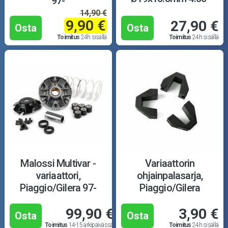
97-
5.50g
14,90 €
9,90 €
27,90 €
Osta
Osta
Toimitus
24h sisällä
Toimitus
24h sisällä
Malossi Multivar -
Variaattorin
variaattori,
ohjainpalasarja,
Piaggio/Gilera 97-
Piaggio/Gilera
99,90 €
3,90 €
Osta
Osta
Toimitus
14-15 arkipäivässä
Toimitus
24h sisällä