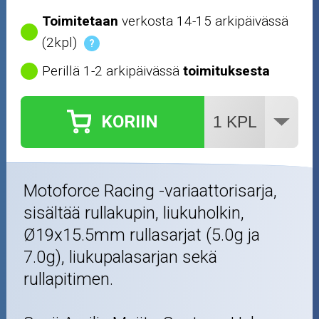
Öljyt ja kemikaalit
Toimitetaan
verkosta 14-15 arkipäivässä
(2kpl)
?
Työkalut
Perillä 1-2 arkipäivässä
toimituksesta
Outlet-tuotteet
KORIIN
Motoforce Racing -variaattorisarja,
sisältää rullakupin, liukuholkin,
Ø19x15.5mm rullasarjat (5.0g ja
7.0g), liukupalasarjan sekä
rullapitimen.