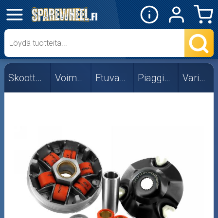
✕
Mopon osat
Skootterin osat
Skootterin osat
Voimansiirto
Etuvariaattori
Piaggio/Gilera
Variaattorit
Ohjainpalat
Rajoittimet
Rullasarjat
Variaattorit
Vetolaipat