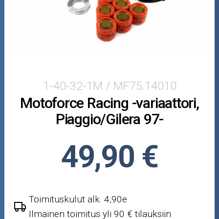
Crossipyörän osat
Moottoripyörän osat
Moottorikelkan osat
Mopoauton osat
1-40-32-1M / MF75.14010
Motoforce Racing -variaattori,
Mönkijän osat
Piaggio/Gilera 97-
Puutarha ja metsä
49,90 €
Ajovarusteet
Nastarenkaat
Toimituskulut alk. 4,90e
Renkaat ja vanteet
Ilmainen toimitus yli 90 € tilauksiin