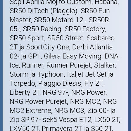
Sopii Aprilia Mojito Custom, Habana,
SR50 DiTech (Piaggio), SR50 Fun
Master, SR50 Motard 12-, SR50R
05-, SR50 Racing, SR50 Factory,
SR50 Sport, SR50 Street, Scabareo
2T ja SportCity One, Derbi Atlantis
02- ja GP1, Gilera Easy Moving, DNA,
Ice, Runner, Runner Purejet, Stalker,
Storm ja Typhoon, Italjet Jet Set ja
Torpedo, Piaggio Diesis, Fly 2T,
Liberty 2T, NRG 97-, NRG Power,
NRG Power Purejet, NRG MC2, NRG
MC2 Extreme, NRG MC3, Zip 00- ja
Zip SP 97- sekä Vespa ET2, LX50 2T,
LXV50 2T, Primavera 2T ja S50 2T.