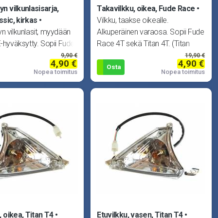
n vilkunlasisarja,
Takavilkku, oikea, Fude Race
sic, kirkas
Vilkku, taakse oikealle.
n vilkunlasit, myydään
Alkuperäinen varaosa. Sopii Fude
E-hyväksytty. Sopii Fude
Race 4T sekä Titan 4T. (Titan
T sekä Peugeot V-Clic.
323200-T
9,90 €
19,90 €
4,90 €
4,90 €
Osta
Nopea toimitus
Nopea toimitus
, oikea, Titan T4
Etuvilkku, vasen, Titan T4