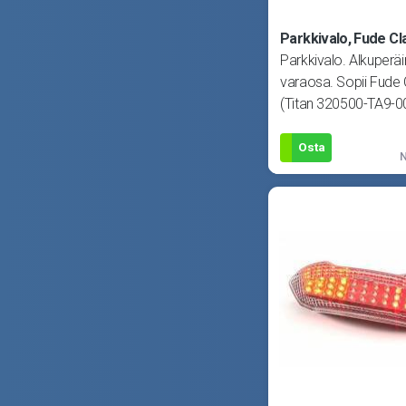
Parkkivalo, Fude Cl
Parkkivalo. Alkuperä
varaosa. Sopii Fude 
(Titan 320500-TA9-0
VA00706)
Osta
N