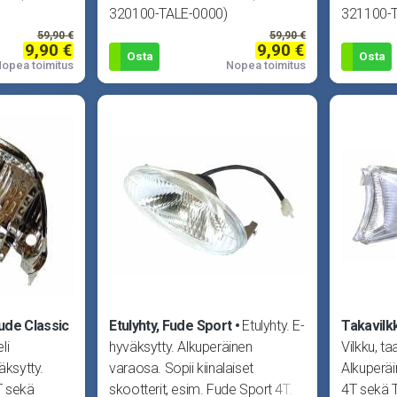
320100-TALE-0000)
321100-
59,90 €
59,90 €
9,90 €
9,90 €
Osta
Osta
opea toimitus
Nopea toimitus
ude Classic
Etulyhty, Fude Sport
Etulyhty. E-
Takavilkk
li
hyväksytty. Alkuperäinen
Vilkku, ta
äksytty.
varaosa. Sopii kiinalaiset
Alkuperäi
T sekä
skootterit, esim. Fude Sport 4T.
4T sekä T