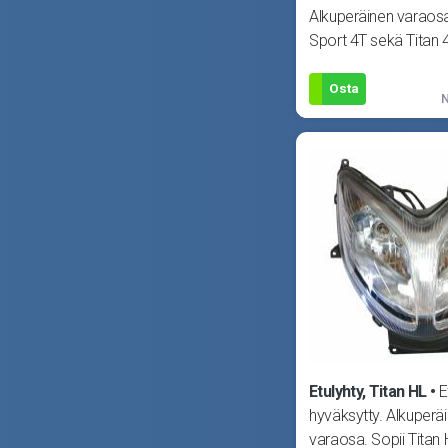
Alkuperäinen varaosa
Sport 4T sekä Titan 4
322100
Osta
N
Etulyhty, Titan HL
E
hyväksytty. Alkuperä
varaosa. Sopii Titan 