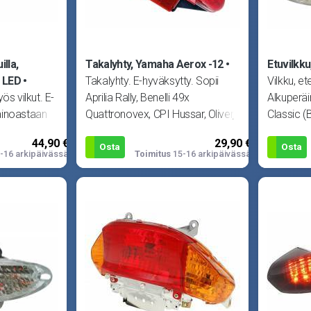
illa,
Takalyhty, Yamaha Aerox -12
Etuvilkku
 LED
Takalyhty. E-hyväksytty. Sopii
Vilkku, e
ös vilkut. E-
Aprilia Rally, Benelli 49x
Alkuperäi
ainoastaan
Quattronovex, CPI Hussar, Oliver,
Classic (
 LED -
Popcorn, Aragon
322100-
44,90 €
29,90 €
Osta
Osta
-16 arkipäivässä
Toimitus
15-16 arkipäivässä