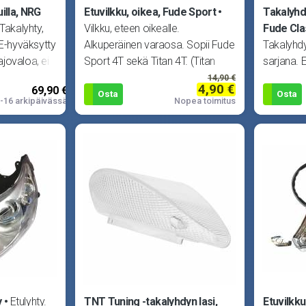
uilla, NRG
Etuvilkku, oikea, Fude Sport
Takalyhdy
Takalyhty,
Vilkku, eteen oikealle.
Fude Clas
 E-hyväksytty
Alkuperäinen varaosa. Sopii Fude
Takalyhdy
jovaloa, ei
Sport 4T sekä Titan 4T. (Titan
sarjana. 
oilla.
322200-T
Classic 4
14,90 €
4,90 €
69,90 €
Osta
Osta
-16 arkipäivässä
Nopea toimitus
y
Etulyhty.
TNT Tuning -takalyhdyn lasi,
Etuvilkku