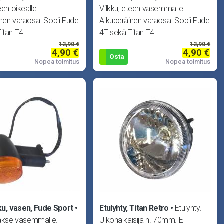
een oikealle.
Vilkku, eteen vasemmalle.
nen varaosa. Sopii Fude
Alkuperäinen varaosa. Sopii Fude
itan T4.
4T sekä Titan T4.
12,90 €
12,90 €
4,90 €
4,90 €
Osta
Nopea toimitus
Nopea toimitus
ku, vasen, Fude Sport
Etulyhty, Titan Retro
Etulyhty.
aakse vasemmalle.
Ulkohalkaisija n. 70mm. E-