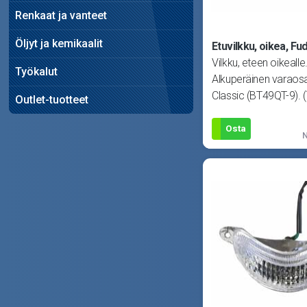
Renkaat ja vanteet
Öljyt ja kemikaalit
Etuvilkku, oikea, Fu
Vilkku, eteen oikealle
Työkalut
Alkuperäinen varaosa
Classic (BT49QT-9). (
Outlet-tuotteet
322200-TA9-00
Osta
N