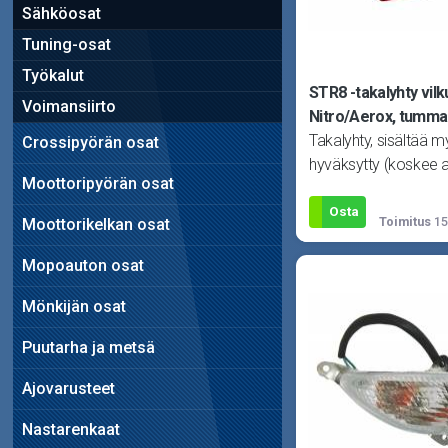
Sähköosat
Tuning-osat
Työkalut
STR8 -takalyhty vilku
Voimansiirto
Nitro/Aerox, tumma
Takalyhty, sisältää my
Crossipyörän osat
hyväksytty (koskee 
Moottoripyörän osat
ajovaloa, ei vilkkuja).
polttimoilla.
Osta
Toimitus
15
Moottorikelkan osat
Mopoauton osat
Mönkijän osat
Puutarha ja metsä
Ajovarusteet
Nastarenkaat