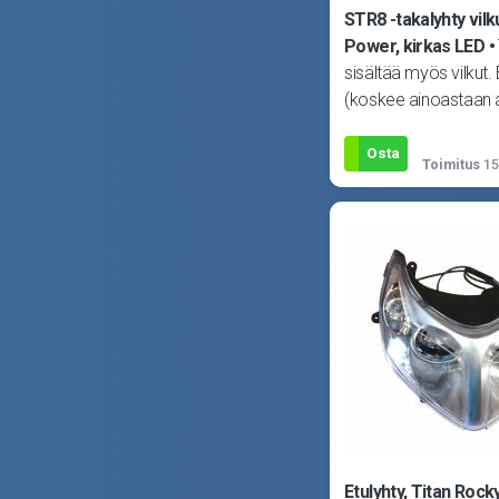
STR8 -takalyhty vilk
Power, kirkas LED
sisältää myös vilkut.
(koskee ainoastaan a
vilkkuja). LED -polttim
Osta
Toimitus
15
Etulyhty, Titan Rock