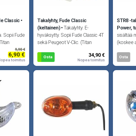
de Classic
Takalyhty, Fude Classic
STR8 -tak
.
(keltainen)
Takalyhty. E-
Power, 
. Sopii Fude
hyväksytty. Sopii Fude Classic 4T
sisältää 
Titan
sekä Peugeot V-Clic. (Titan
(koskee a
VA00047, 321100-TA9-0
vilkkuja).
9,90 €
6,90 €
34,90 €
Osta
Osta
opea toimitus
Nopea toimitus