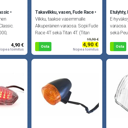
assic
Takavilkku, vasen, Fude Race
Etulyhty,
inen
Vilkku, taakse vasemmalle.
E-hyväksy
Classic.
Alkuperäinen varaosa. Sopii Fude
varaosa. 
000,
Race 4T sekä Titan 4T. (Titan
sekä Peug
323100
19,90 €
4,90 €
4,90 €
Osta
Osta
opea toimitus
Nopea toimitus