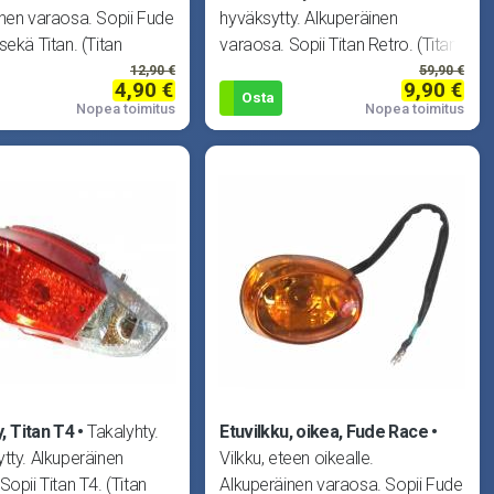
nen varaosa. Sopii Fude
hyväksytty. Alkuperäinen
sekä Titan. (Titan
varaosa. Sopii Titan Retro. (Titan
T
12,90 €
59,90 €
4,90 €
9,90 €
Osta
Nopea toimitus
Nopea toimitus
, Titan T4
Takalyhty.
Etuvilkku, oikea, Fude Race
tty. Alkuperäinen
Vilkku, eteen oikealle.
Sopii Titan T4. (Titan
Alkuperäinen varaosa. Sopii Fude