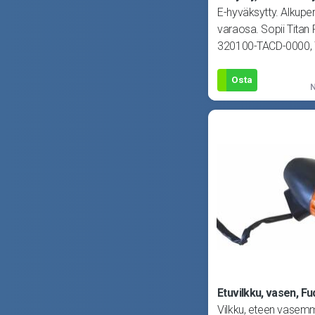
E-hyväksytty. Alkupe
varaosa. Sopii Titan 
320100-TACD-0000,
Osta
N
Etuvilkku, vasen, F
Vilkku, eteen vasemm