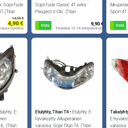
. Sopii Fude
Sopii Fude Classic 4T sekä
Alkuperäi
T. (Titan
Peugeot V-Clic. (Titan
Sport 4T 
VA21410060007,
323100-
14,90 €
4,90 €
9,90 €
Osta
Osta
opea toimitus
Toimitus
15-16 arkipäivässä
tulyhty. E-
Etulyhty, Titan T4
Etulyhty. E-
Takalyhty
inen
hyväksytty. Alkuperäinen
E-hyväksy
HL. (Titan
varaosa. Sopii Titan T4. (Titan
varaosa. 