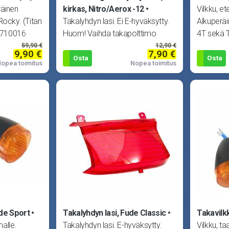
räinen
kirkas, Nitro/Aerox -12
Vilkku, et
Rocky. (Titan
Takalyhdyn lasi. Ei E-hyväksytty.
Alkuperäi
 710016
Huom! Vaihda takapolttimo
4T sekä T
tarvittaessa punaiseksi! Sopii
59,90 €
12,90 €
9,90 €
7,90 €
Aprili
Osta
Osta
opea toimitus
Nopea toimitus
ude Sport
Takalyhdyn lasi, Fude Classic
Takavilk
alle.
Takalyhdyn lasi. E-hyväksytty.
Vilkku, t