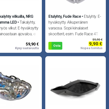
alyhty vilkuilla, NRG
Etulyhty, Fude Race
Etulyhty. E-
tumma LED
Takalyhty,
hyväksytty. Alkuperäinen
myös vilkut. E-hyväksytty
varaosa. Sopii kiinalaiset
inoastaan ajovaloa, ei
skootterit, esim. Fude Race 4T.
 LED -polttimoilla.
59,90 €
9,90 €
59,90 €
Osta
Kysy
saatavuutta
Nopea toimitus