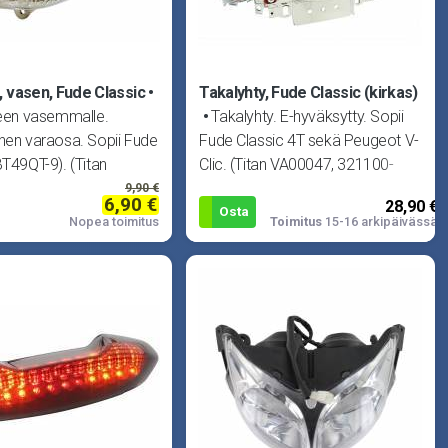
, vasen, Fude Classic
Takalyhty, Fude Classic (kirkas)
teen vasemmalle.
Takalyhty. E-hyväksytty. Sopii
nen varaosa. Sopii Fude
Fude Classic 4T sekä Peugeot V-
BT49QT-9). (Titan
Clic. (Titan VA00047, 321100-
TA9-
TA9-0
9,90 €
6,90 €
28,90 €
Osta
Nopea toimitus
Toimitus
15-16 arkipäivässä