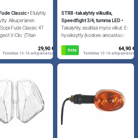
 Fude Classic
Etulyhty.
STR8 -takalyhty vilkuilla,
tty. Alkuperäinen
Speedfight 3/4, tumma LED
Sopii Fude Classic 4T
Takalyhty, sisältää myös vilkut. E-
eot V-Clic. (Titan
hyväksytty (koskee ainoastaan
ajovaloa, ei vilkkuja). LED -
29,90 €
64,90 €
polttimoilla.
Osta
Toimitus
15-16 arkipäivässä
Toimitus
15-16 arkipäivässä