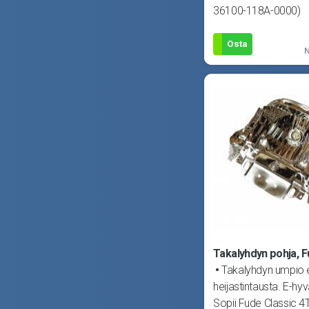
36100-118A-0000)
Osta
N
Takalyhdyn pohja, F
Takalyhdyn umpio e
heijastintausta. E-hyv
Sopii Fude Classic 4