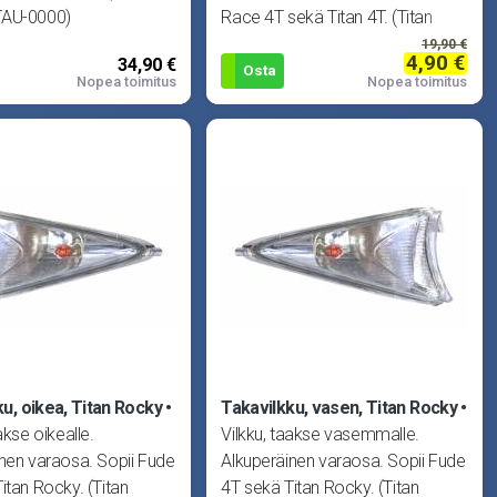
TAU-0000)
Race 4T sekä Titan 4T. (Titan
322200-TA
19,90 €
4,90 €
34,90 €
Osta
Nopea toimitus
Nopea toimitus
u, oikea, Titan Rocky
Takavilkku, vasen, Titan Rocky
akse oikealle.
Vilkku, taakse vasemmalle.
nen varaosa. Sopii Fude
Alkuperäinen varaosa. Sopii Fude
itan Rocky. (Titan
4T sekä Titan Rocky. (Titan