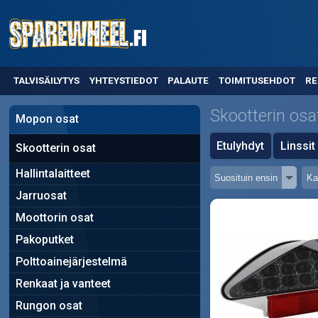
TALVISÄILYTYS
YHTEYSTIEDOT
PALAUTE
TOIMITUSEHDOT
RE
Skootterin osa
Mopon osat
Etulyhdyt
Linssit
Skootterin osat
Hallintalaitteet
Jarruosat
Moottorin osat
Pakoputket
Polttoainejärjestelmä
Renkaat ja vanteet
Rungon osat