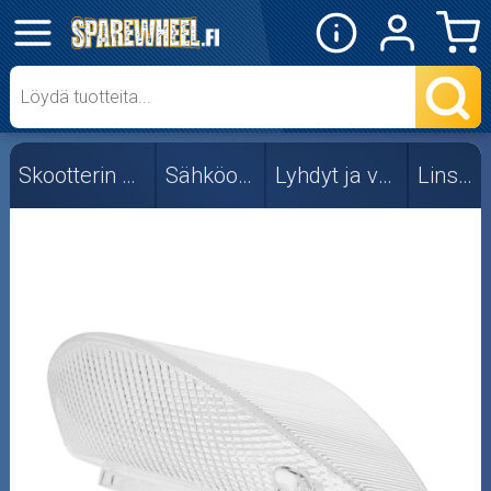
✕
Mopon osat
Skootterin osat
Skootterin osat
Sähköosat
Lyhdyt ja valot
Linssit
Crossipyörän osat
Moottoripyörän osat
Moottorikelkan osat
Mopoauton osat
Mönkijän osat