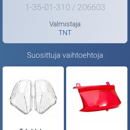
1-35-01-310 / 206603
Valmistaja
TNT
Suosittuja vaihtoehtoja