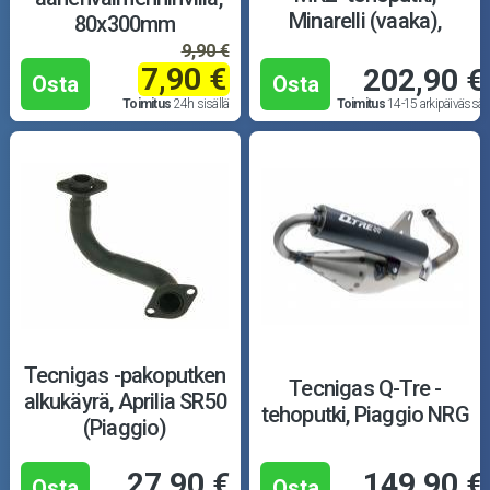
Minarelli (vaaka),
80x300mm
musta
9,90 €
7,90 €
202,90 €
Osta
Osta
Toimitus
24h sisällä
Toimitus
14-15 arkipäivässä
Tecnigas -pakoputken
Tecnigas Q-Tre -
alkukäyrä, Aprilia SR50
tehoputki, Piaggio NRG
(Piaggio)
27,90 €
149,90 €
Osta
Osta