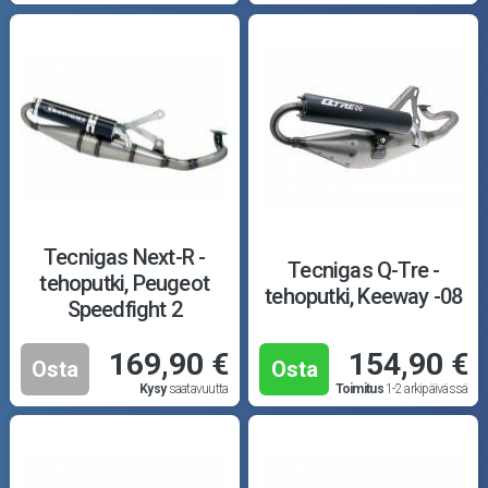
Tecnigas Next-R -
Tecnigas Q-Tre -
tehoputki, Peugeot
tehoputki, Keeway -08
Speedfight 2
169,90 €
154,90 €
Osta
Osta
Kysy
saatavuutta
Toimitus
1-2 arkipäivässä