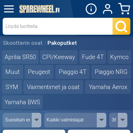
✕
Mopon osat
Skootterin osat
Skootterin osat
Pakoputket
Crossipyörän osat
Aprilia SR50
CPI/Keeway
Fude 4T
Kymco
Moottoripyörän osat
Muut
Peugeot
Piaggio 4T
Piaggio NRG
SYM
Vaimentimet ja osat
Yamaha Aerox
Moottorikelkan osat
Yamaha BWS
Mopoauton osat
Mönkijän osat