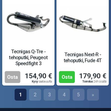
Tecnigas Q-Tre -
Tecnigas Next-R -
tehoputki, Peugeot
tehoputki, Fude 4T
Speedfight 3
154,90 €
179,90 €
Osta
Osta
Kysy
saatavuutta
Toimitus
24h sisällä
1
2
3
4
5
»