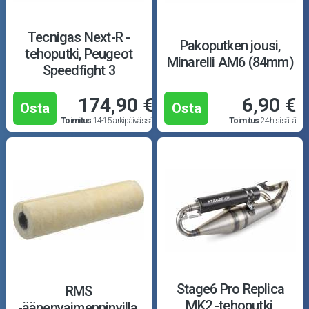
Tecnigas Next-R -
Pakoputken jousi,
tehoputki, Peugeot
Minarelli AM6 (84mm)
Speedfight 3
174,90 €
6,90 €
Osta
Osta
Toimitus
14-15 arkipäivässä
Toimitus
24h sisällä
Stage6 Pro Replica
RMS
MK2 -tehoputki,
-äänenvaimenninvilla,