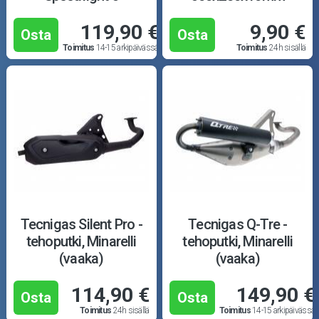
119,90 €
9,90 €
Osta
Osta
Toimitus
14-15 arkipäivässä
Toimitus
24h sisällä
Tecnigas Silent Pro -
Tecnigas Q-Tre -
tehoputki, Minarelli
tehoputki, Minarelli
(vaaka)
(vaaka)
114,90 €
149,90 €
Osta
Osta
Toimitus
24h sisällä
Toimitus
14-15 arkipäivässä