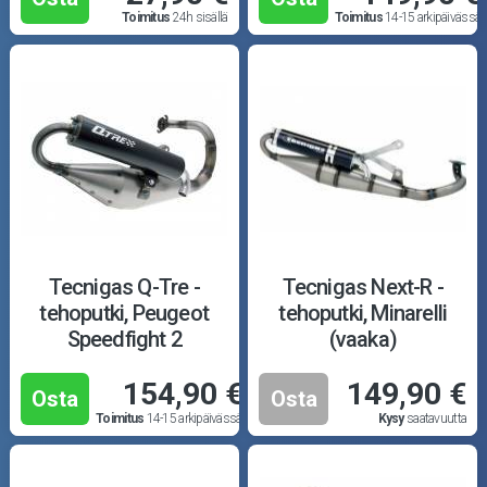
Toimitus
24h sisällä
Toimitus
14-15 arkipäivässä
Tecnigas Q-Tre -
Tecnigas Next-R -
tehoputki, Peugeot
tehoputki, Minarelli
Speedfight 2
(vaaka)
154,90 €
149,90 €
Osta
Osta
Toimitus
14-15 arkipäivässä
Kysy
saatavuutta