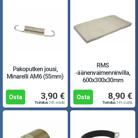
Puutarha ja metsä
Ajovarusteet
Nastarenkaat
Renkaat ja vanteet
Öljyt ja kemikaalit
RMS
Pakoputken jousi,
-äänenvaimenninvilla,
Minarelli AM6 (55mm)
600x300x30mm
Työkalut
3,90 €
8,90 €
Outlet-tuotteet
Osta
Osta
Toimitus
24h sisällä
Toimitus
24h sisällä