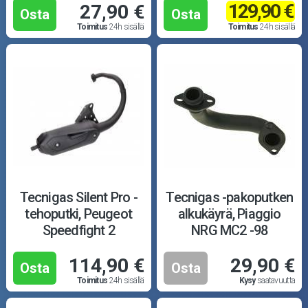
129,90 €
27,90 €
Osta
Osta
Toimitus
24h sisällä
Toimitus
24h sisällä
Tecnigas Silent Pro -
Tecnigas -pakoputken
tehoputki, Peugeot
alkukäyrä, Piaggio
Speedfight 2
NRG MC2 -98
114,90 €
29,90 €
Osta
Osta
Toimitus
24h sisällä
Kysy
saatavuutta