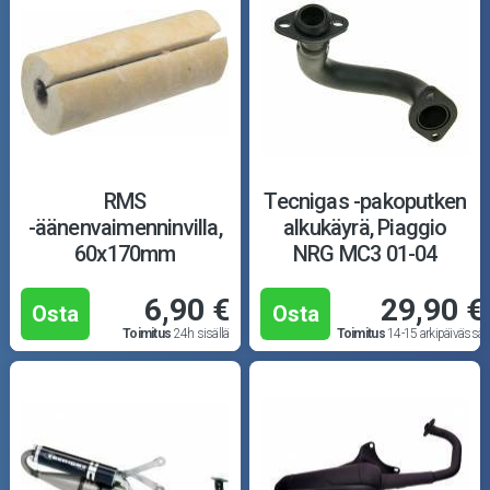
RMS
Tecnigas -pakoputken
-äänenvaimenninvilla,
alkukäyrä, Piaggio
60x170mm
NRG MC3 01-04
6,90 €
29,90 €
Osta
Osta
Toimitus
24h sisällä
Toimitus
14-15 arkipäivässä