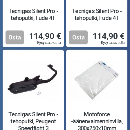
Tecnigas Silent Pro -
Tecnigas Silent Pro -
tehoputki, Fude 4T
tehoputki, Fude 4T
114,90 €
114,90 €
Osta
Osta
Kysy
saatavuutta
Kysy
saatavuutta
Tecnigas Silent Pro -
Motoforce
tehoputki, Peugeot
-äänenvaimenninvilla,
Speedfight 3
300x250x10mm