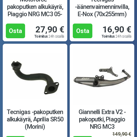
pakoputken alkukäyrä,
-äänenvaimenninvilla,
Piaggio NRG MC3 05-
E-Nox (70x255mm)
27,90 €
16,90 €
Osta
Osta
Toimitus
24h sisällä
Toimitus
24h sisällä
Tecnigas -pakoputken
Giannelli Extra V2 -
alkukäyrä, Aprilia SR50
pakoputki, Piaggio
(Morini)
NRG MC3
149,90 €