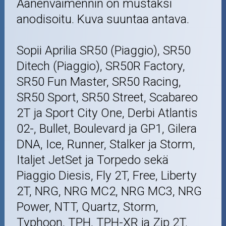
Äänenvaimennin on mustaksi
anodisoitu. Kuva suuntaa antava.
Sopii Aprilia SR50 (Piaggio), SR50
Ditech (Piaggio), SR50R Factory,
SR50 Fun Master, SR50 Racing,
SR50 Sport, SR50 Street, Scabareo
2T ja Sport City One, Derbi Atlantis
02-, Bullet, Boulevard ja GP1, Gilera
DNA, Ice, Runner, Stalker ja Storm,
Italjet JetSet ja Torpedo sekä
Piaggio Diesis, Fly 2T, Free, Liberty
2T, NRG, NRG MC2, NRG MC3, NRG
Power, NTT, Quartz, Storm,
Typhoon, TPH, TPH-XR ja Zip 2T.