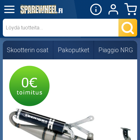
✕
Mopon osat
Skootterin osat
Skootterin osat
Pakoputket
Piaggio NRG
Crossipyörän osat
Moottoripyörän osat
Moottorikelkan osat
Mopoauton osat
Mönkijän osat