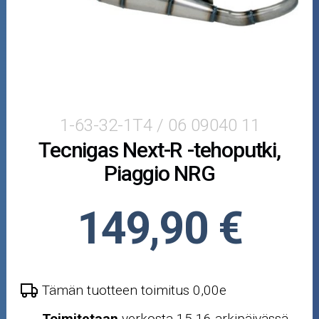
Puutarha ja metsä
Ajovarusteet
Nastarenkaat
Renkaat ja vanteet
1-63-32-1T4 / 06 09040 11
Tecnigas Next-R -tehoputki,
Öljyt ja kemikaalit
Piaggio NRG
Työkalut
149,90 €
Outlet-tuotteet
Tämän tuotteen toimitus 0,00e
Toimitetaan
verkosta 15-16 arkipäivässä