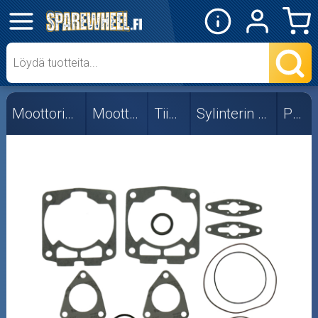
✕
Mopon osat
Skootterin osat
Moottorikelkan osat
Moottorin osat
Tiivisteet
Sylinterin tiivistesarjat
Polaris
Crossipyörän osat
Moottoripyörän osat
Moottorikelkan osat
Arctic Cat
Lynx/Ski-Doo