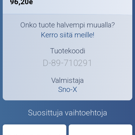
96,20e
Onko tuote halvempi muualla?
Kerro siitä meille!
Tuotekoodi
D-89-710291
Valmistaja
Sno-X
Suosittuja vaihtoehtoja