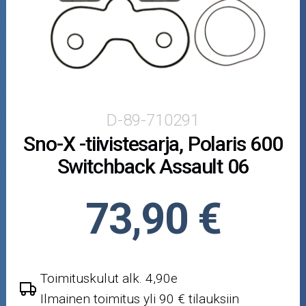
Polaris
Yamaha
Mopoauton osat
Mönkijän osat
D-89-710291
Sno-X -tiivistesarja, Polaris 600
Puutarha ja metsä
Switchback Assault 06
Ajovarusteet
73,90 €
Nastarenkaat
Renkaat ja vanteet
Toimituskulut alk. 4,90e
Öljyt ja kemikaalit
Ilmainen toimitus yli 90 € tilauksiin