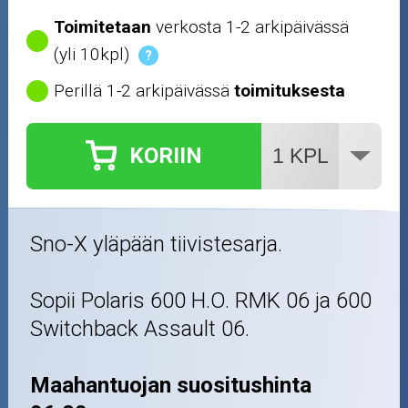
Työkalut
Toimitetaan
verkosta 1-2 arkipäivässä
(yli 10kpl)
?
Outlet-tuotteet
Perillä 1-2 arkipäivässä
toimituksesta
KORIIN
Sno-X yläpään tiivistesarja.
Sopii Polaris 600 H.O. RMK 06 ja 600
Switchback Assault 06.
Maahantuojan suositushinta