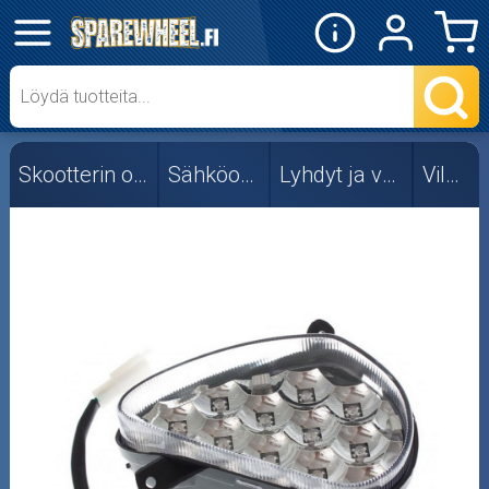
✕
Mopon osat
Skootterin osat
Skootterin osat
Sähköosat
Lyhdyt ja valot
Vilkut
Crossipyörän osat
Moottoripyörän osat
Moottorikelkan osat
Mopoauton osat
Mönkijän osat