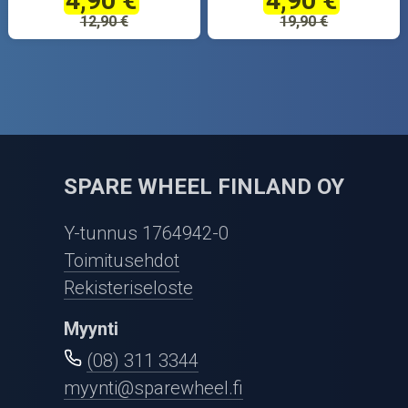
4,90 €
4,90 €
12,90 €
19,90 €
SPARE WHEEL FINLAND OY
Y-tunnus 1764942-0
Toimitusehdot
Rekisteriseloste
Myynti
(08) 311 3344
myynti@sparewheel.fi