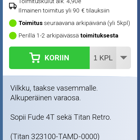
Toimituskulut alk. 4,90e
Ilmainen toimitus yli 90 € tilauksiin
Toimitus
seuraavana arkipäivänä (yli 5kpl)
Perillä 1-2 arkipäivässä
toimituksesta
KORIIN
Vilkku, taakse vasemmalle.
Alkuperäinen varaosa.
Sopii Fude 4T sekä Titan Retro.
(Titan 323100-TAMD-0000)