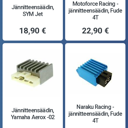
Motoforce Racing -
Jännitteensäädin,
jännitteensäädin, Fude
SYM Jet
4T
18,90 €
22,90 €
Naraku Racing -
Jännitteensäädin,
jännitteensäädin, Fude
Yamaha Aerox -02
4T