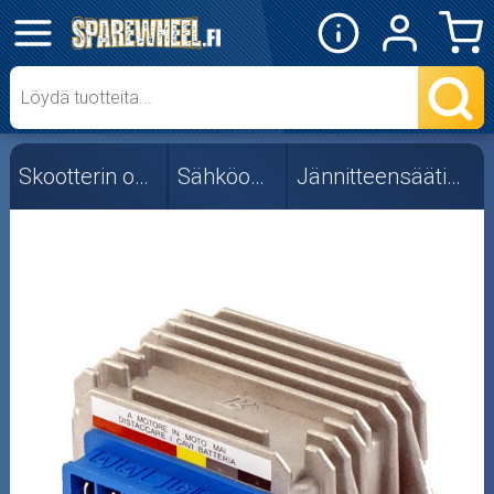
✕
Mopon osat
Skootterin osat
Skootterin osat
Sähköosat
Jännitteensäätimet
Crossipyörän osat
Moottoripyörän osat
Moottorikelkan osat
Mopoauton osat
Mönkijän osat