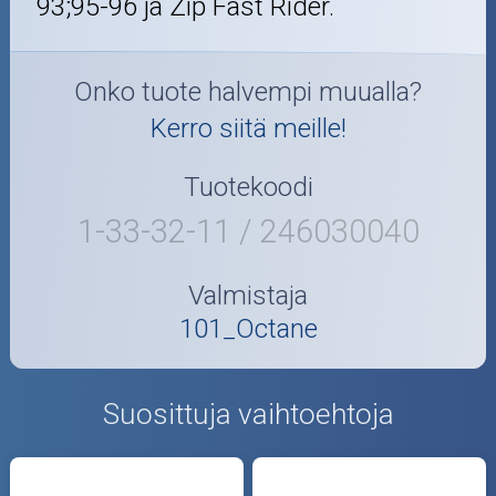
93;95-96 ja Zip Fast Rider.
Onko tuote halvempi muualla?
Kerro siitä meille!
Tuotekoodi
1-33-32-11 / 246030040
Valmistaja
101_Octane
Suosittuja vaihtoehtoja