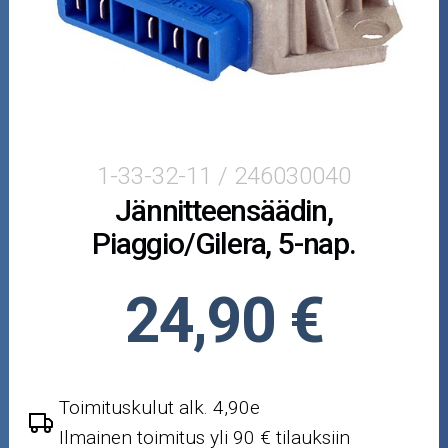
Puutarha ja metsä
Ajovarusteet
Nastarenkaat
Renkaat ja vanteet
1-33-32-11 / 246030040
Jännitteensäädin,
Öljyt ja kemikaalit
Piaggio/Gilera, 5-nap.
Työkalut
24,90 €
Outlet-tuotteet
Toimituskulut alk. 4,90e
Ilmainen toimitus yli 90 € tilauksiin