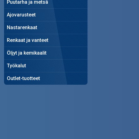
Puutarha ja metsä
Ajovarusteet
Nastarenkaat
Renkaat ja vanteet
Öljyt ja kemikaalit
Työkalut
Outlet-tuotteet