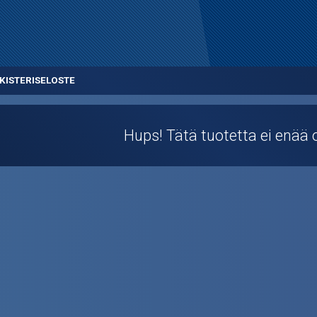
KISTERISELOSTE
Hups! Tätä tuotetta ei enää o