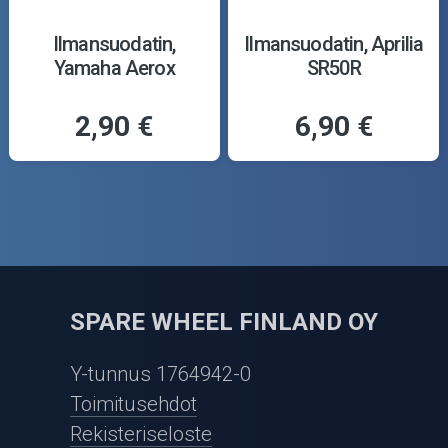
Ilmansuodatin,
Ilmansuodatin, Aprilia
Yamaha Aerox
SR50R
2,90 €
6,90 €
SPARE WHEEL FINLAND OY
Y-tunnus 1764942-0
Toimitusehdot
Rekisteriseloste