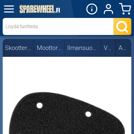
✕
Mopon osat
Skootterin osat
Skootterin osat
Moottorin osat
Ilmansuodattimet
Vakio
Aprilia
Aprilia
CPI/Keeway
Fude
Kymco
Muut