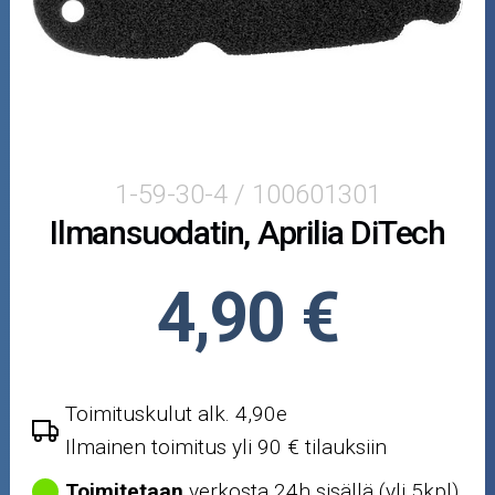
Peugeot
Piaggio/Gilera
Yamaha/MBK
Crossipyörän osat
1-59-30-4 / 100601301
Ilmansuodatin, Aprilia DiTech
Moottoripyörän osat
Moottorikelkan osat
4,90 €
Mopoauton osat
Mönkijän osat
Toimituskulut alk. 4,90e
Ilmainen toimitus yli 90 € tilauksiin
Puutarha ja metsä
Toimitetaan
verkosta 24h sisällä (yli 5kpl)