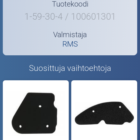
Tuotekoodi
1-59-30-4 / 100601301
Valmistaja
RMS
Suosittuja vaihtoehtoja