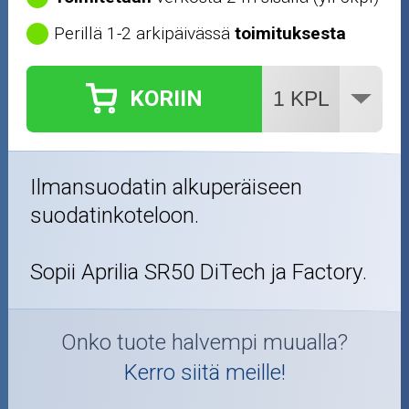
Ajovarusteet
Perillä 1-2 arkipäivässä
toimituksesta
Nastarenkaat
KORIIN
Renkaat ja vanteet
Öljyt ja kemikaalit
Ilmansuodatin alkuperäiseen
Työkalut
suodatinkoteloon.
Outlet-tuotteet
Sopii Aprilia SR50 DiTech ja Factory.
Onko tuote halvempi muualla?
Kerro siitä meille!