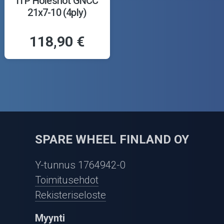
ITP Holeshot GNCC
21x7-10 (4ply)
118,90 €
SPARE WHEEL FINLAND OY
Y-tunnus 1764942-0
Toimitusehdot
Rekisteriseloste
Myynti