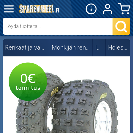
✕
Mopon osat
Skootterin osat
Renkaat ja vanteet
Mönkijän renkaat
ITP
Holeshot
Crossipyörän osat
Moottoripyörän osat
Moottorikelkan osat
Mopoauton osat
Mönkijän osat