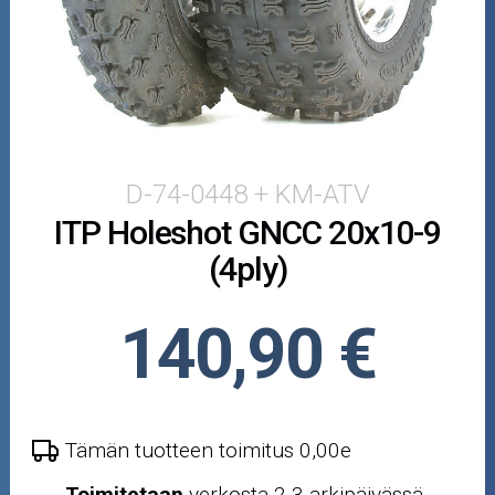
Puutarha ja metsä
Ajovarusteet
Nastarenkaat
Renkaat ja vanteet
D-74-0448 + KM-ATV
ITP Holeshot GNCC 20x10-9
Öljyt ja kemikaalit
(4ply)
Työkalut
140,90 €
Outlet-tuotteet
Tämän tuotteen toimitus 0,00e
Toimitetaan
verkosta 2-3 arkipäivässä