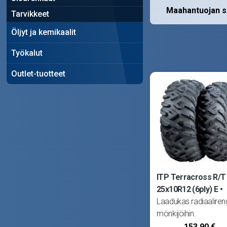
Maahantuojan su
Tarvikkeet
Öljyt ja kemikaalit
Työkalut
Outlet-tuotteet
ITP Terracross R/T
25x10R12 (6ply) E
Laadukas radiaalire
mönkijöihin.
Kuusikankainen
153,90 €