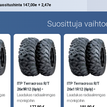
ositushinta 147,00e + 2,47e
Suosittuja vaihto
ITP Terracross R/T
ITP Terracross R/T
26x9R12 (6ply)
26x11R12 (6ply)
ngas
Laadukas radiaalirengas
Laadukas radiaalirengas
mönkijöihin.
mönkijöihin.
Kuusikankainen
Kuusikankainen
177,90 €
191,90 €