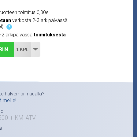
uotteen toimitus 0,00e
etaan
verkosta 2-3 arkipäivässä
l)
?
1-2 arkipäivässä
toimituksesta
RIIN
te halvempi muualla?
ä meille!
di
500 + KM-ATV
a