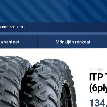
KISTERISELOSTE
ja vanteet
Mönkijän renkaat
D-74-0500
ITP 
(6pl
134