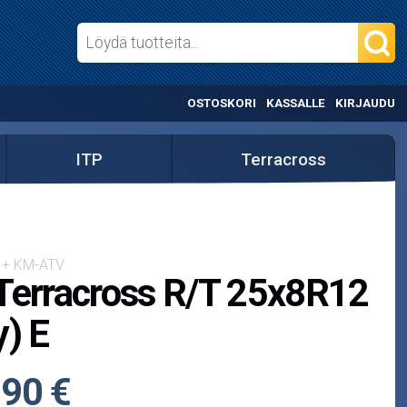
OSTOSKORI
KASSALLE
KIRJAUDU
ITP
Terracross
 + KM-ATV
Terracross R/T 25x8R12
y) E
,90 €