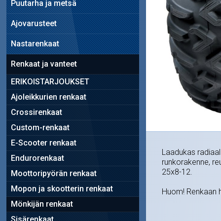
Puutarha ja metsä
Ajovarusteet
Nastarenkaat
Renkaat ja vanteet
ERIKOISTARJOUKSET
Ajoleikkurien renkaat
Crossirenkaat
Custom-renkaat
E-Scooter renkaat
Laadukas radiaal
Endurorenkaat
runkorakenne, reu
25x8-12.
Moottoripyörän renkaat
Mopon ja skootterin renkaat
Huom! Renkaan hi
Mönkijän renkaat
Sisärenkaat