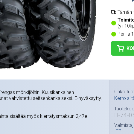
Tämän t
Toimit
(yli 10kp
Perillä 
KO
Onko tuo
irengas mönkijöihin. Kuusikankainen
nat vahvistettu seitsenkankaiseksi. E-hyväksytty.
Kerro siit
Tuotekoo
D-74-0
nta sisältää myös kierrätysmaksun 2,47e.
Valmistaj
ITP