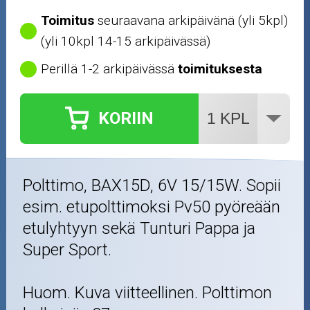
HB3
Toimitus
seuraavana arkipäivänä (yli 5kpl)
(yli 10kpl 14-15 arkipäivässä)
HS1
Perillä 1-2 arkipäivässä
toimituksesta
HS2
KORIIN
LED
P15D
Polttimo, BAX15D, 6V 15/15W. Sopii
P26S
esim. etupolttimoksi Pv50 pyöreään
etulyhtyyn sekä Tunturi Pappa ja
P45T
Super Sport.
Polttimon pidikkeet
Huom. Kuva viitteellinen. Polttimon
Putkilo