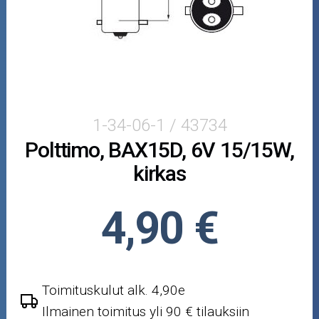
BAX9S
BAY15D
BAY9S
H1
1-34-06-1 / 43734
Polttimo, BAX15D, 6V 15/15W,
H11
kirkas
H3
4,90 €
H4
H7
Toimituskulut alk. 4,90e
H8
Ilmainen toimitus yli 90 € tilauksiin