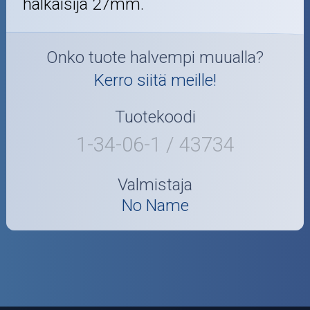
halkaisija 27mm.
T10
Onko tuote halvempi muualla?
T5
Kerro siitä meille!
Skootterin osat
Tuotekoodi
Crossipyörän osat
1-34-06-1 / 43734
Moottoripyörän osat
Valmistaja
No Name
Moottorikelkan osat
Mopoauton osat
Mönkijän osat