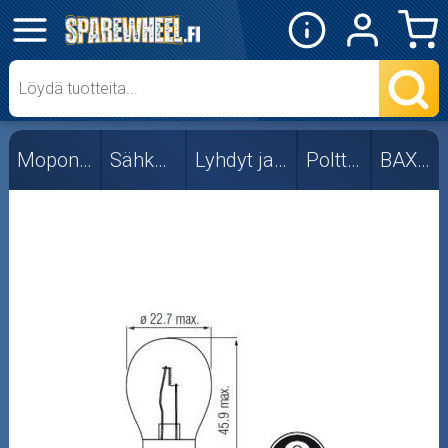
✕
Mopon osat
BA15S
Mopon osat
Sähköosat
Lyhdyt ja vilkut
Polttimot
BAX15D
BA20D
BA7S
BA9S
BAU15S
BAX15D