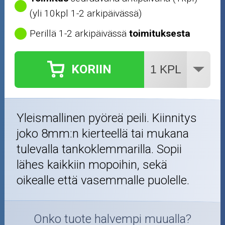
Renkaat ja vanteet
(yli 10kpl 1-2 arkipäivässä)
Perillä 1-2 arkipäivässä
toimituksesta
Öljyt ja kemikaalit
Työkalut
KORIIN
Outlet-tuotteet
Yleismallinen pyöreä peili. Kiinnitys
joko 8mm:n kierteellä tai mukana
tulevalla tankoklemmarilla. Sopii
lähes kaikkiin mopoihin, sekä
oikealle että vasemmalle puolelle.
Onko tuote halvempi muualla?