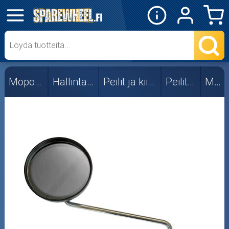
✕
Mopon osat
101_Octane
Mopon osat
Hallintalaitteet
Peilit ja kiinnikkeet
Peilit, yleis
Muut
Forte
Muut
RMS
Stage6
TNT