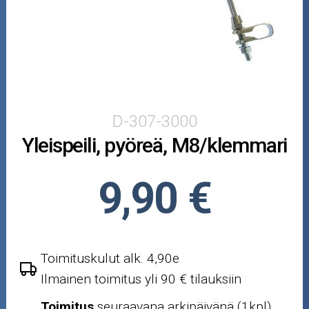
Skootterin osat
Crossipyörän osat
Moottoripyörän osat
Moottorikelkan osat
D-307-3000
Yleispeili, pyöreä, M8/klemmari
Mopoauton osat
Mönkijän osat
9,90 €
Puutarha ja metsä
Ajovarusteet
Toimituskulut alk. 4,90e
Ilmainen toimitus yli 90 € tilauksiin
Nastarenkaat
Toimitus
seuraavana arkipäivänä (1kpl)