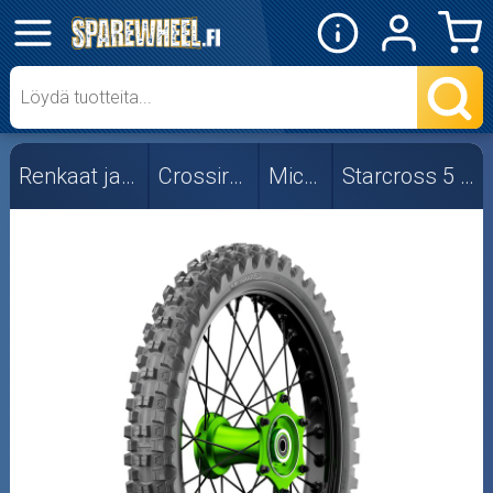
✕
Mopon osat
Skootterin osat
Renkaat ja vanteet
Crossirenkaat
Michelin
Starcross 5 Medium
Crossipyörän osat
Moottoripyörän osat
Moottorikelkan osat
Mopoauton osat
Mönkijän osat