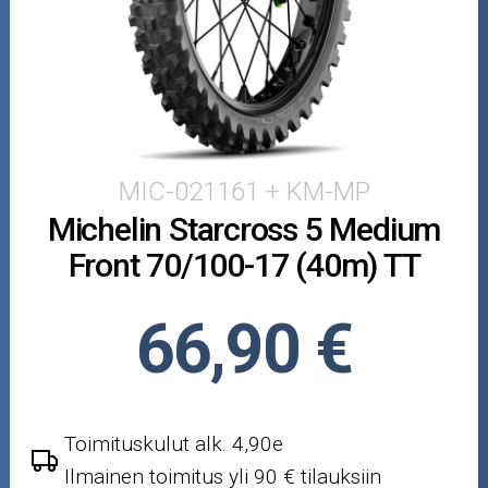
Puutarha ja metsä
Ajovarusteet
Nastarenkaat
Renkaat ja vanteet
MIC-021161 + KM-MP
Michelin Starcross 5 Medium
Öljyt ja kemikaalit
Front 70/100-17 (40m) TT
Työkalut
66,90 €
Outlet-tuotteet
Toimituskulut alk. 4,90e
Ilmainen toimitus yli 90 € tilauksiin