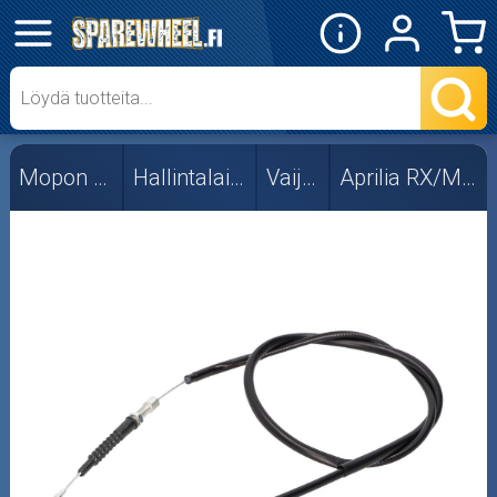
✕
Mopon osat
Skootterin osat
Mopon osat
Hallintalaitteet
Vaijerit
Aprilia RX/MX -05
Crossipyörän osat
Moottoripyörän osat
Moottorikelkan osat
Mopoauton osat
Mönkijän osat