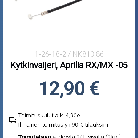
Puutarha ja metsä
Ajovarusteet
Nastarenkaat
Renkaat ja vanteet
1-26-18-2 / NK810.86
Kytkinvaijeri, Aprilia RX/MX -05
Öljyt ja kemikaalit
Työkalut
12,90 €
Outlet-tuotteet
Toimituskulut alk. 4,90e
Ilmainen toimitus yli 90 € tilauksiin
Toimitetaan
verkosta 24h sisällä (2kpl)