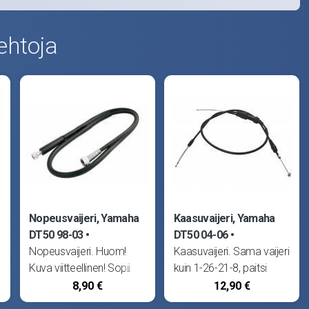
ehtoja
Nopeusvaijeri, Yamaha
Kaasuvaijeri, Yamaha
DT50 98-03
DT50 04-06
Nopeusvaijeri. Huom!
Kaasuvaijeri. Sama vaijeri
Kuva viitteellinen! Sopii
kuin 1-26-21-8, paitsi
MBK X-Limit -03 sekä
öljypumpun sisävaijerin
8,90 €
12,90 €
Yamaha DT50 98-03.
ulostyöntyvä pituus