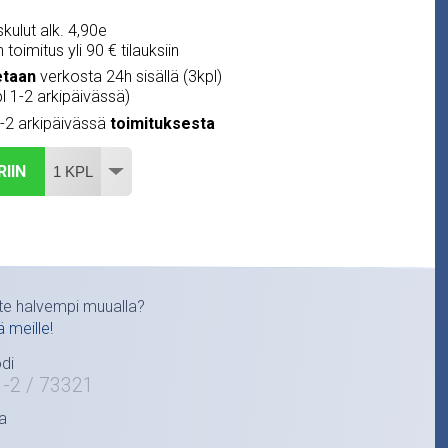
kulut alk. 4,90e
 toimitus yli 90 € tilauksiin
etaan
verkosta 24h sisällä (3kpl)
pl 1-2 arkipäivässä)
1-2 arkipäivässä
toimituksesta
RIIN
te halvempi muualla?
ä meille!
di
-2 / 73321
a