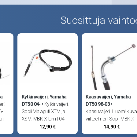
Suosittuja vaihto
ha
Kytkinvaijeri, Yamaha
Kaasuvaijeri, Yamaha
ri.
DT50 04-
Kytkinvaijeri.
DT50 98-03
6-
Sopii Malaguti XTM ja
Kaasuvaijeri. Huom! Kuva
un
XSM, MBK X-Limit 04-
viitteellinen! Sopii MBK X-
tyvä
sekä Yamaha DT50 04-.
Limit -03 sekä Yamaha
12,90 €
14,90 €
DT50 98-03.