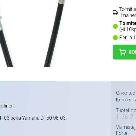
Toimitus
Ilmainen
Toimit
(yli 10k
Perillä 
KO
Onko tuo
Kerro siit
ellinen!
Tuotekoo
1-26-21
it -03 sekä Yamaha DT50 98-03.
Valmistaj
Forte