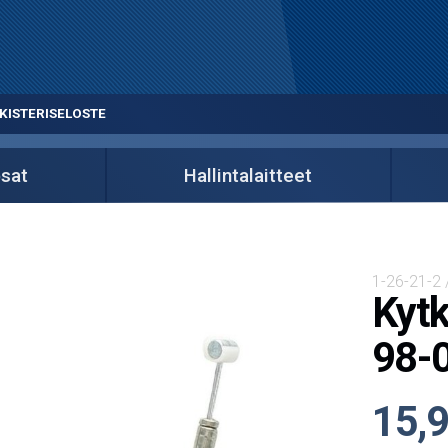
KISTERISELOSTE
sat
Hallintalaitteet
1-26-21-2 
Kytk
98-
15,9