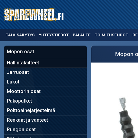
TALVISÄILYTYS
YHTEYSTIEDOT
PALAUTE
TOIMITUSEHDOT
RE
Mopon osat
Mopon o
Hallintalaitteet
Jarruosat
Lukot
Moottorin osat
Pakoputket
Polttoainejärjestelmä
Renkaat ja vanteet
Rungon osat