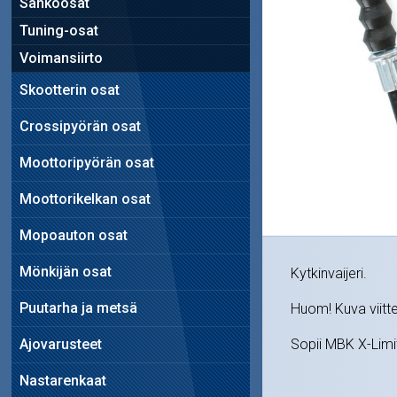
Sähköosat
Tuning-osat
Voimansiirto
Skootterin osat
Crossipyörän osat
Moottoripyörän osat
Moottorikelkan osat
Mopoauton osat
Mönkijän osat
Kytkinvaijeri.
Puutarha ja metsä
Huom! Kuva viitte
Ajovarusteet
Sopii MBK X-Lim
Nastarenkaat