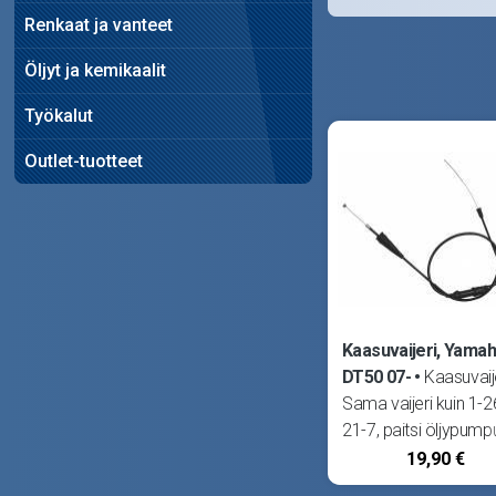
Renkaat ja vanteet
Öljyt ja kemikaalit
Työkalut
Outlet-tuotteet
Kaasuvaijeri, Yama
DT50 07-
Kaasuvaije
Sama vaijeri kuin 1-2
21-7, paitsi öljypump
sisävaijerin ulostyön
19,90 €
pituus 135mm. Sopii