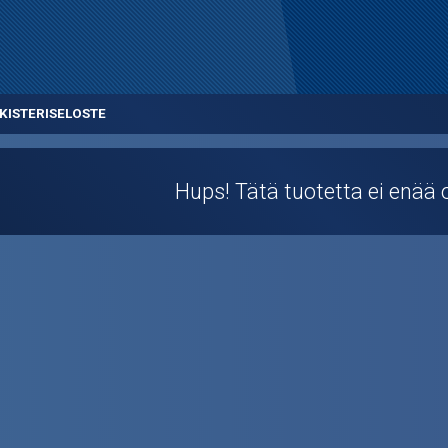
KISTERISELOSTE
Hups! Tätä tuotetta ei enää o