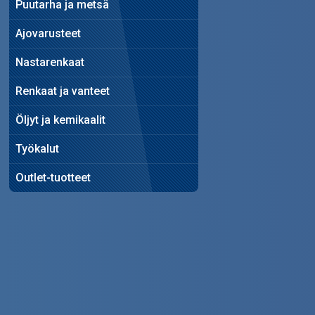
Puutarha ja metsä
Ajovarusteet
Nastarenkaat
Renkaat ja vanteet
Öljyt ja kemikaalit
Työkalut
Outlet-tuotteet