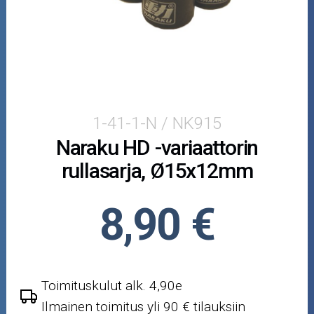
Crossipyörän osat
Moottoripyörän osat
Moottorikelkan osat
Mopoauton osat
1-41-1-N / NK915
Naraku HD -variaattorin
Mönkijän osat
rullasarja, Ø15x12mm
Puutarha ja metsä
8,90 €
Ajovarusteet
Nastarenkaat
Toimituskulut alk. 4,90e
Renkaat ja vanteet
Ilmainen toimitus yli 90 € tilauksiin