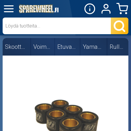
✕
Mopon osat
Skootterin osat
Skootterin osat
Voimansiirto
Etuvariaattori
Yamaha/MBK
Rullasarjat
Ohjainpalat
Rajoittimet
Rullasarjat
Variaattorit
Vetolaipat