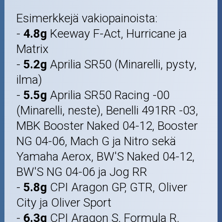
Esimerkkejä vakiopainoista:
-
4.8g
Keeway F-Act, Hurricane ja
Matrix
-
5.2g
Aprilia SR50 (Minarelli, pysty,
ilma)
-
5.5g
Aprilia SR50 Racing -00
(Minarelli, neste), Benelli 491RR -03,
MBK Booster Naked 04-12, Booster
NG 04-06, Mach G ja Nitro sekä
Yamaha Aerox, BW'S Naked 04-12,
BW'S NG 04-06 ja Jog RR
-
5.8g
CPI Aragon GP, GTR, Oliver
City ja Oliver Sport
-
6.3g
CPI Aragon S, Formula R,