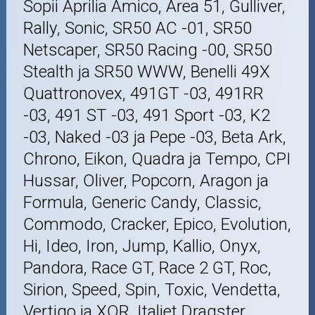
Sopii Aprilia Amico, Area 51, Gulliver,
Rally, Sonic, SR50 AC -01, SR50
Netscaper, SR50 Racing -00, SR50
Stealth ja SR50 WWW, Benelli 49X
Quattronovex, 491GT -03, 491RR
-03, 491 ST -03, 491 Sport -03, K2
-03, Naked -03 ja Pepe -03, Beta Ark,
Chrono, Eikon, Quadra ja Tempo, CPI
Hussar, Oliver, Popcorn, Aragon ja
Formula, Generic Candy, Classic,
Commodo, Cracker, Epico, Evolution,
Hi, Ideo, Iron, Jump, Kallio, Onyx,
Pandora, Race GT, Race 2 GT, Roc,
Sirion, Speed, Spin, Toxic, Vendetta,
Vertigo ja XOR, Italjet Dragster,