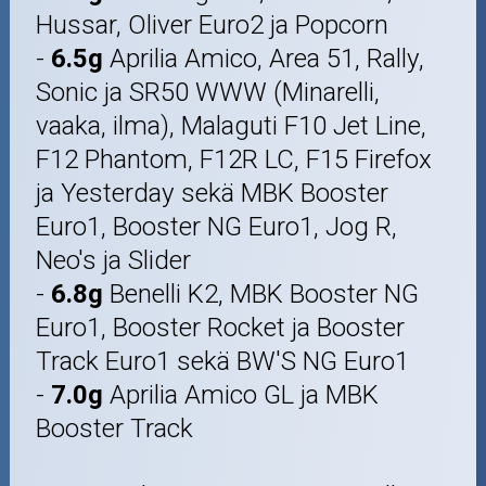
Hussar, Oliver Euro2 ja Popcorn
-
6.5g
Aprilia Amico, Area 51, Rally,
Sonic ja SR50 WWW (Minarelli,
vaaka, ilma), Malaguti F10 Jet Line,
F12 Phantom, F12R LC, F15 Firefox
ja Yesterday sekä MBK Booster
Euro1, Booster NG Euro1, Jog R,
Neo's ja Slider
-
6.8g
Benelli K2, MBK Booster NG
Euro1, Booster Rocket ja Booster
Track Euro1 sekä BW'S NG Euro1
-
7.0g
Aprilia Amico GL ja MBK
Booster Track