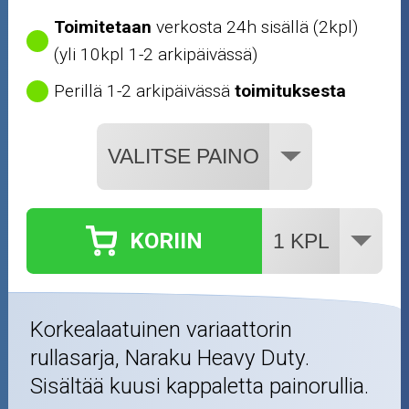
Öljyt ja kemikaalit
Toimitetaan
verkosta 24h sisällä (2kpl)
(yli 10kpl 1-2 arkipäivässä)
Työkalut
Perillä 1-2 arkipäivässä
toimituksesta
Outlet-tuotteet
KORIIN
Korkealaatuinen variaattorin
rullasarja, Naraku Heavy Duty.
Sisältää kuusi kappaletta painorullia.