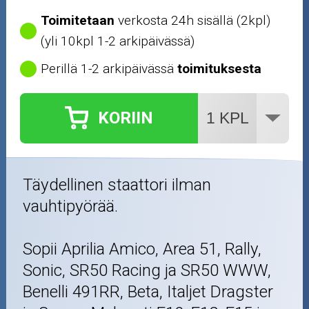
Renkaat ja vanteet
Toimitetaan
verkosta 24h sisällä (2kpl)
(yli 10kpl 1-2 arkipäivässä)
Öljyt ja kemikaalit
Perillä 1-2 arkipäivässä
toimituksesta
Työkalut
KORIIN
Outlet-tuotteet
Täydellinen staattori ilman
vauhtipyörää.
Sopii Aprilia Amico, Area 51, Rally,
Sonic, SR50 Racing ja SR50 WWW,
Benelli 491RR, Beta, Italjet Dragster