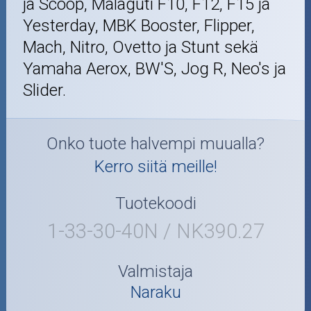
ja Scoop, Malaguti F10, F12, F15 ja
Yesterday, MBK Booster, Flipper,
Mach, Nitro, Ovetto ja Stunt sekä
Yamaha Aerox, BW'S, Jog R, Neo's ja
Slider.
Onko tuote halvempi muualla?
Kerro siitä meille!
Tuotekoodi
1-33-30-40N / NK390.27
Valmistaja
Naraku