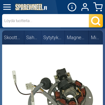
✕
Mopon osat
Skootterin osat
Skootterin osat
Sähköosat
Sytytyksen osat
Magneeton osat
Minarelli
CPI/Keeway
Fude
Minarelli
Muut
Peugeot