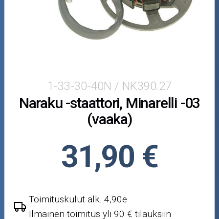
Piaggio
Crossipyörän osat
Moottoripyörän osat
Moottorikelkan osat
1-33-30-40N / NK390.27
Naraku -staattori, Minarelli -03
Mopoauton osat
(vaaka)
Mönkijän osat
31,90 €
Puutarha ja metsä
Ajovarusteet
Toimituskulut alk. 4,90e
Nastarenkaat
Ilmainen toimitus yli 90 € tilauksiin