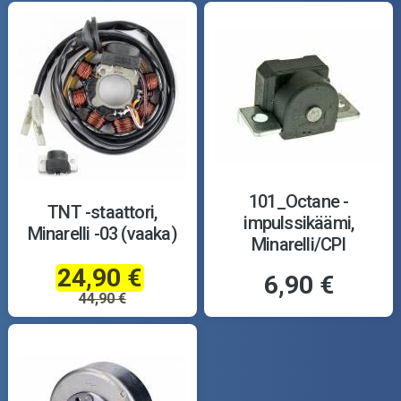
101_Octane -
TNT -staattori,
impulssikäämi,
Minarelli -03 (vaaka)
Minarelli/CPI
24,90 €
6,90 €
44,90 €