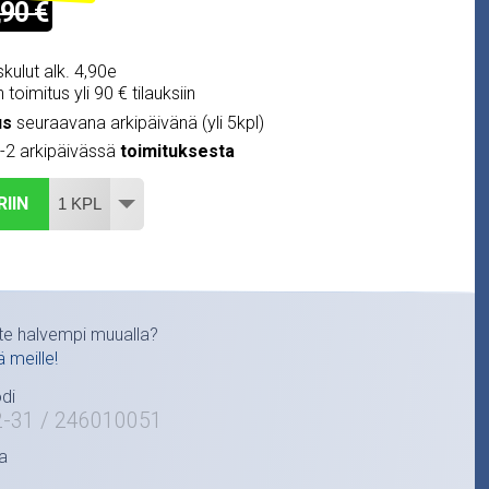
,90 €
kulut alk. 4,90e
 toimitus yli 90 € tilauksiin
us
seuraavana arkipäivänä (yli 5kpl)
1-2 arkipäivässä
toimituksesta
RIIN
te halvempi muualla?
ä meille!
di
2-31 / 246010051
a