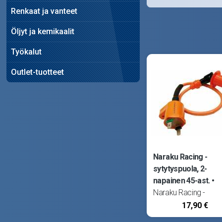
Renkaat ja vanteet
Öljyt ja kemikaalit
Työkalut
Outlet-tuotteet
Naraku Racing -
sytytyspuola, 2-
napainen 45-ast.
Naraku Racing -
sytytyspuola. High O
17,90 €
-malli, tuottaa