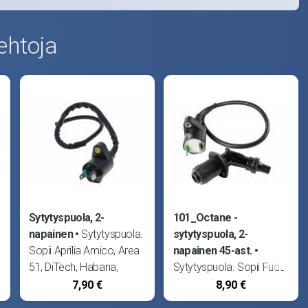
ehtoja
Sytytyspuola, 2-
101_Octane -
napainen
Sytytyspuola.
sytytyspuola, 2-
Sopii Aprilia Amico, Area
napainen 45-ast.
51, DiTech, Habana,
Sytytyspuola. Sopii Fude
Mojito, Rally, RX50 18-,
4T, Kymco Agility 4T,
7,90 €
8,90 €
SX50 18-, Sonic, SR50,
Agility RS, B&W, Filly 4T,