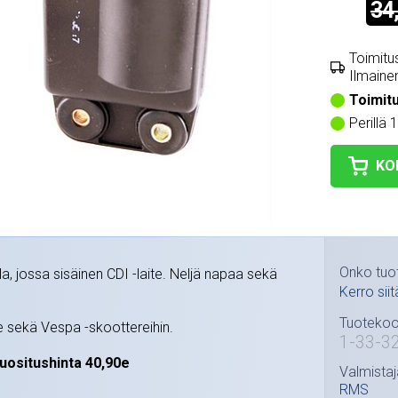
34
Toimitus
Ilmainen
Toimit
Perillä 
KO
Onko tuo
, jossa sisäinen CDI -laite. Neljä napaa sekä
Kerro siit
Tuotekoo
e sekä Vespa -skoottereihin.
1-33-3
uositushinta 40,90e
Valmistaj
RMS