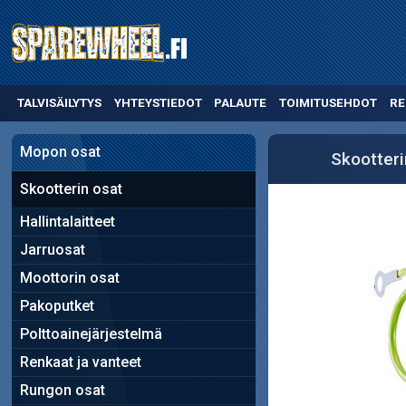
TALVISÄILYTYS
YHTEYSTIEDOT
PALAUTE
TOIMITUSEHDOT
RE
Mopon osat
Skootteri
Skootterin osat
Hallintalaitteet
Jarruosat
Moottorin osat
Pakoputket
Polttoainejärjestelmä
Renkaat ja vanteet
Rungon osat