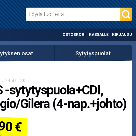
OSTOSKORI
KASSALLE
KIRJAUDU
ytyksen osat
Sytytyspuolat
1 / 246010051
-sytytyspuola+CDI,
gio/Gilera (4-nap.+johto)
90 €