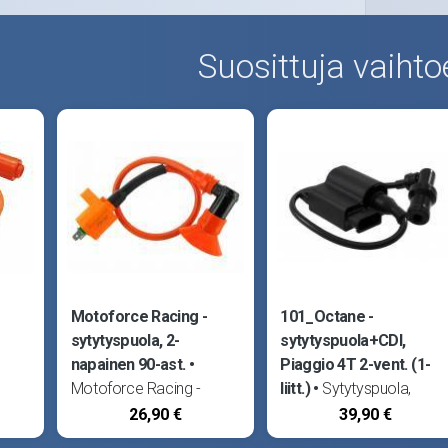
Suosittuja vaihto
Motoforce Racing -
101_Octane -
sytytyspuola, 2-
sytytyspuola+CDI,
napainen 90-ast.
Piaggio 4T 2-vent. (1-
Motoforce Racing -
liitt.)
Sytytyspuola,
utput
sytytyspuola. High Output
jossa sisäinen CDI -laite.
26,90 €
39,90 €
-malli, tuottaa
Yksi liitin, jossa neljä