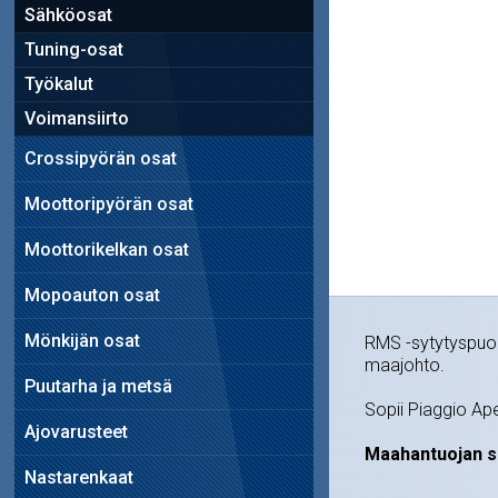
Sähköosat
Tuning-osat
Työkalut
Voimansiirto
Crossipyörän osat
Moottoripyörän osat
Moottorikelkan osat
Mopoauton osat
Mönkijän osat
RMS -sytytyspuola
maajohto.
Puutarha ja metsä
Sopii Piaggio Ap
Ajovarusteet
Maahantuojan s
Nastarenkaat