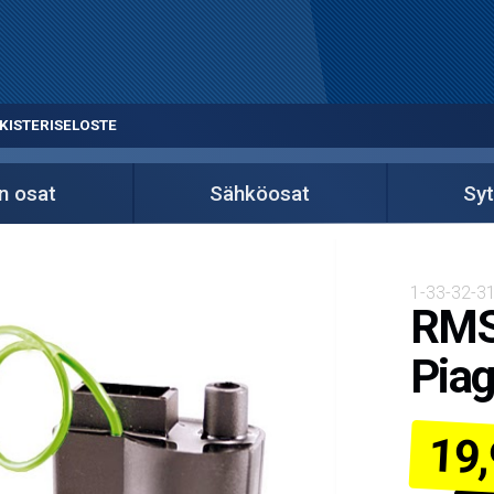
KISTERISELOSTE
n osat
Sähköosat
Syt
1-33-32-3
RMS 
Piag
19,