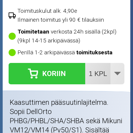
Puutarha ja metsä
Toimituskulut alk. 4,90e
Ilmainen toimitus yli 90 € tilauksiin
Ajovarusteet
Toimitetaan
verkosta 24h sisällä (2kpl)
Nastarenkaat
(9kpl 14-15 arkipäivässä)
Perillä 1-2 arkipäivässä
toimituksesta
Renkaat ja vanteet
Öljyt ja kemikaalit
KORIIN
Työkalut
Outlet-tuotteet
Kaasuttimen pääsuutinlajitelma.
Sopii DellOrto
PHBG/PHBL/SHA/SHBA sekä Mikuni
VM12/VM14 (Pv50/S1). Sisältää