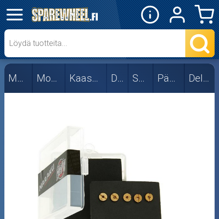
✕
Mopon osat
Kaasuttimet
Mopon osat
Moottorin osat
Kaasuttimet ja osat
DellOrto
Suuttimet
Pääsuuttimet
DellOrto (M5)
Suuttimet
Pääsuuttimet
DellOrto (M5)
DellOrto (M6)
DellOrto (M7)