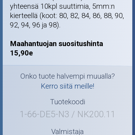
yhteensä 10kpl suuttimia, 5mm:n
kierteellä (koot: 80, 82, 84, 86, 88, 90,
92, 94, 96 ja 98).
Maahantuojan suositushinta
15,90e
Onko tuote halvempi muualla?
Kerro siitä meille!
Tuotekoodi
1-66-DE5-N3 / NK200.11
Valmistaja