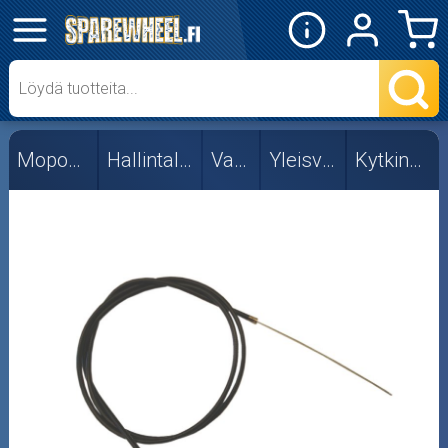
✕
Mopon osat
Irtovaijerit
Mopon osat
Hallintalaitteet
Vaijerit
Yleisvaijerit
Kytkinvaijerit
Kaasuvaijerit
Kuoret
Kytkinvaijerit
Ryyppyvaijerit
Vaijerisarjat