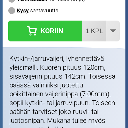
Renkaat ja vanteet
Kysy
saatavuutta
Öljyt ja kemikaalit
KORIIN
Työkalut
Outlet-tuotteet
Kytkin-/jarruvaijeri, lyhennettävä
yleismalli. Kuoren pituus 120cm,
sisävaijerin pituus 142cm. Toisessa
päässä valmiiksi juotettu
poikittainen vaijerinippa (7.00mm),
sopii kytkin- tai jarruvipuun. Toiseen
päähän tarvitset joko ruuvi- tai
juotosnipan. Mukana tulee myös