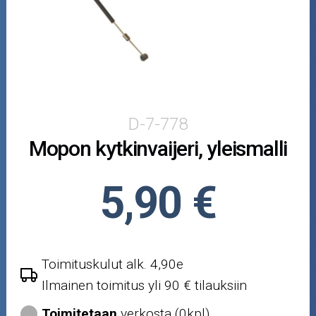
Skootterin osat
Crossipyörän osat
Moottoripyörän osat
Moottorikelkan osat
D-7-778
Mopon kytkinvaijeri, yleismalli
Mopoauton osat
Mönkijän osat
5,90 €
Puutarha ja metsä
Ajovarusteet
Toimituskulut alk. 4,90e
Ilmainen toimitus yli 90 € tilauksiin
Nastarenkaat
Toimitetaan
verkosta (0kpl)