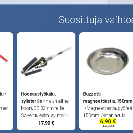
Suosittuja vaihto
lu
Hoonaustyökalu,
Buzzetti -
sylinterille
Yleismallinen
magneettiastia, 150mm
timen
hooni, 32-82mm reiille.
Magneettiastia, pyöreä
Soveltuu esim. sylinterien
150mm. Astian avulla
6,90 €
kevyeen hoonaukseen.
metalliset mutterit, pultit
17,90 €
12,90 €
ja työkalut pysyvät