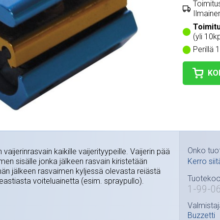
Toimitus
Ilmainen
Toimit
(yli 10k
Perillä 
KO
Onko tuo
aijerinrasvain kaikille vaijerityypeille. Vaijerin pää
en sisälle jonka jälkeen rasvain kiristetään
Kerro siit
Tämän jälkeen rasvaimen kyljessä olevasta reiästä
Tuotekoo
eastiasta voiteluainetta (esim. spraypullo).
1-99-0
Valmistaj
Buzzetti