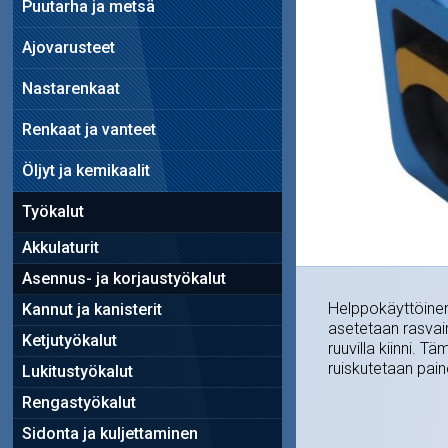
Puutarha ja metsä
Ajovarusteet
Nastarenkaat
Renkaat ja vanteet
Öljyt ja kemikaalit
Työkalut
Akkulaturit
Asennus- ja korjaustyökalut
Helppokäyttöinen v
Kannut ja kanisterit
asetetaan rasvaim
Ketjutyökalut
ruuvilla kiinni. 
ruiskutetaan pain
Lukitustyökalut
Rengastyökalut
Sidonta ja kuljettaminen