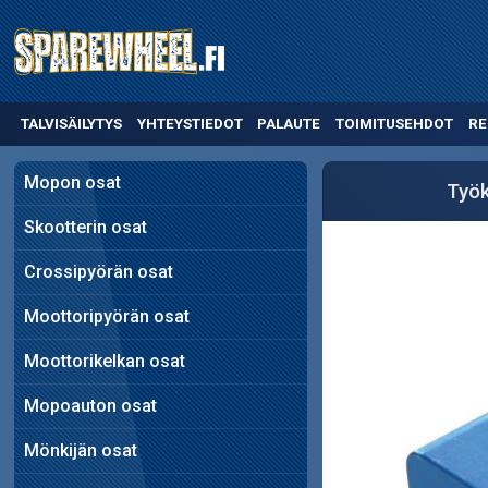
TALVISÄILYTYS
YHTEYSTIEDOT
PALAUTE
TOIMITUSEHDOT
RE
Mopon osat
Työk
Skootterin osat
Crossipyörän osat
Moottoripyörän osat
Moottorikelkan osat
Mopoauton osat
Mönkijän osat