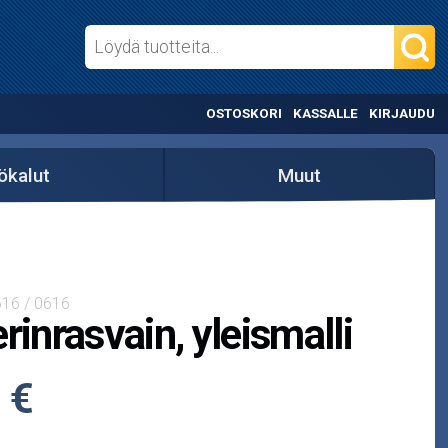
OSTOSKORI
KASSALLE
KIRJAUDU
ökalut
Muut
616 / 0616
erinrasvain, yleismalli
 €