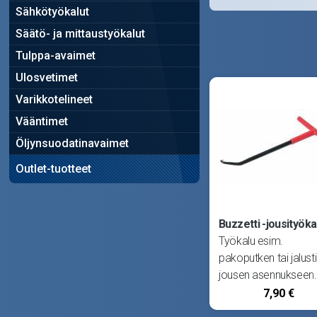
Sähkötyökalut
Säätö- ja mittaustyökalut
Tulppa-avaimet
Ulosvetimet
Varikkotelineet
Vääntimet
Öljynsuodatinavaimet
Outlet-tuotteet
Buzzetti -jousityöka
Työkalu esim.
pakoputken tai jalus
jousen asennukseen.
7,90 €