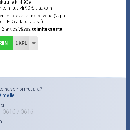
kulut alk. 4,90e
 toimitus yli 90 € tilauksiin
us
seuraavana arkipäivänä (2kpl)
pl 14-15 arkipäivässä)
1-2 arkipäivässä
toimituksesta
RIIN
te halvempi muualla?
ä meille!
di
6-0616 / 0616
a