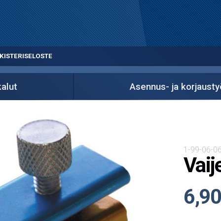
KISTERISELOSTE
alut
Asennus- ja korjausty
1-99-06-0
Vaij
6,90