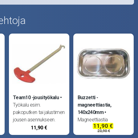
ehtoja
Team10 -jousityökalu
Buzzetti -
Työkalu esim.
magneettiastia,
pakoputken tai jalustimen
140x240mm
jousen asennukseen.
Magneettiastia
11,90 €
140x240mm. Astian
11,90 €
23,90 €
avulla metalliset mutterit,