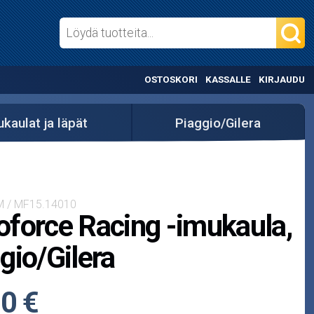
OSTOSKORI
KASSALLE
KIRJAUDU
kaulat ja läpät
Piaggio/Gilera
M / MF15.14010
force Racing -imukaula,
gio/Gilera
0 €