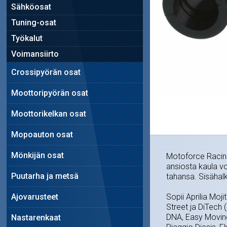
Sähköosat
Tuning-osat
Työkalut
Voimansiirto
Crossipyörän osat
Moottoripyörän osat
Moottorikelkan osat
Mopoauton osat
Mönkijän osat
Motoforce Racing
ansiosta kaula v
Puutarha ja metsä
tahansa. Sisähal
Ajovarusteet
Sopii Aprilia Mo
Street ja DiTech 
DNA, Easy Moving
Nastarenkaat