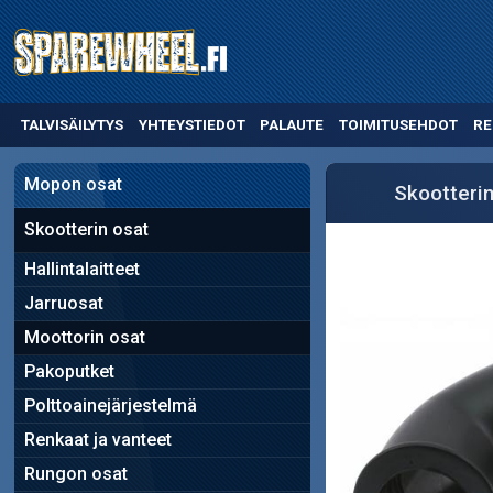
TALVISÄILYTYS
YHTEYSTIEDOT
PALAUTE
TOIMITUSEHDOT
RE
Mopon osat
Skootterin
Skootterin osat
Hallintalaitteet
Jarruosat
Moottorin osat
Pakoputket
Polttoainejärjestelmä
Renkaat ja vanteet
Rungon osat