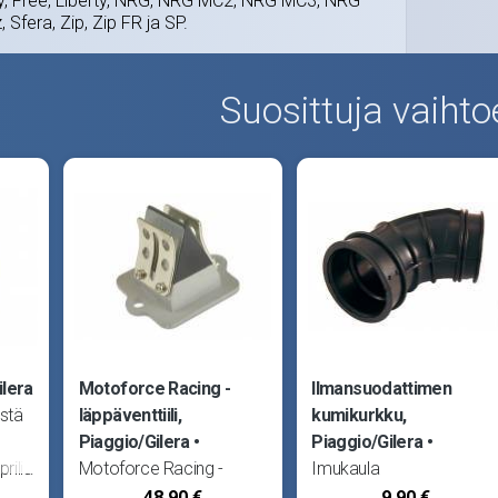
Fly, Free, Liberty, NRG, NRG MC2, NRG MC3, NRG
 Sfera, Zip, Zip FR ja SP.
Suosittuja vaihto
ilera
Motoforce Racing -
Ilmansuodattimen
istä
läppäventtiili,
kumikurkku,
Piaggio/Gilera
Piaggio/Gilera
prilia
Motoforce Racing -
Imukaula
 Fun
läppäventtiili, täydellinen.
ilmansuodattimen ja
48,90 €
9,90 €