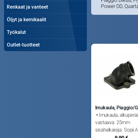
Piaggio Diesis, 
Power DD, Quartz,
Renkaat ja vanteet
Öljyt ja kemikaalit
Työkalut
Outlet-tuotteet
Imukaula, Piaggio/G
Imukaula, alkuperä
vastaava. 25mm
sisähalkaisija. Sopii A
Mojito Custom, SR50
9,90 €