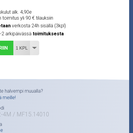
kulut alk. 4,90e
 toimitus yli 90 € tilauksiin
etaan
verkosta 24h sisällä (3kpl)
1-2 arkipäivässä
toimituksesta
RIIN
te halvempi muualla?
ä meille!
di
2-4M / MF15.14010
a
ce