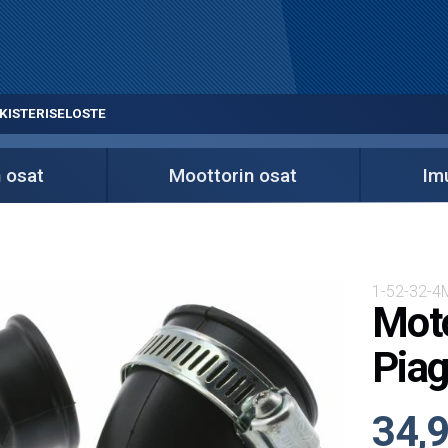
KISTERISELOSTE
 osat
Moottorin osat
Imu
1-52-32-4
Moto
Piag
34,9