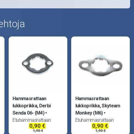
ehtoja
Hammasrattaan
Hammasrattaan
lukkoprikka, Derbi
lukkoprikka, Skyteam
Senda 06- (M4)
Monkey (M6)
Etuhammasrattaan
Etuhammasrattaan
0,90 €
0,90 €
kiinnityslevy.
kiinnityslevy.
1,90 €
1,90 €