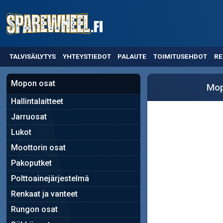
TALVISÄILYTYS
YHTEYSTIEDOT
PALAUTE
TOIMITUSEHDOT
RE
Mopon osat
Mop
Hallintalaitteet
Jarruosat
Lukot
Moottorin osat
Pakoputket
Polttoainejärjestelmä
Renkaat ja vanteet
Rungon osat