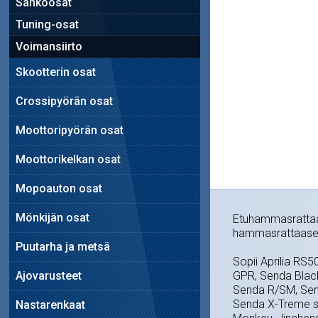
Sähköosat
Tuning-osat
Voimansiirto
Skootterin osat
Crossipyörän osat
Moottoripyörän osat
Moottorikelkan osat
Mopoauton osat
Mönkijän osat
Etuhammasrattaan
hammasrattaasee
Puutarha ja metsä
Sopii Aprilia RS5
Ajovarusteet
GPR, Senda Black
Senda R/SM, Send
Senda X-Treme s
Nastarenkaat