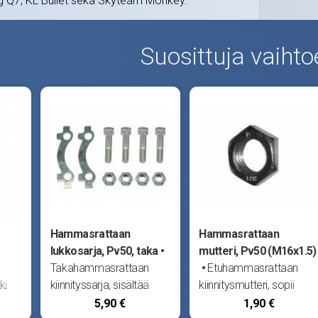
g Q7, KL Bullet sekä Skyteam Monkey.
Suosittuja vaihto
Hammasrattaan
Hammasrattaan
lukkosarja, Pv50, taka
mutteri, Pv50 (M16x1.5)
Takahammasrattaan
Etuhammasrattaan
ki
kiinnityssarja, sisältää
kiinnitysmutteri, sopii
prikat, pultit ja mutterit.
Suzuki Pv50 ja S1.
5,90 €
1,90 €