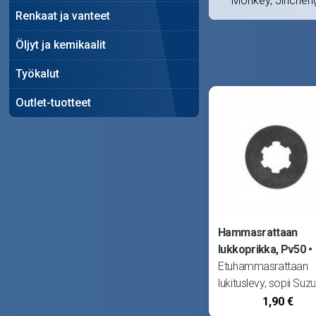
Monkey, Jinchen
Renkaat ja vanteet
Öljyt ja kemikaalit
Työkalut
Outlet-tuotteet
Hammasrattaan
lukkoprikka, Pv50
Etuhammasrattaan
lukituslevy, sopii Suzu
Pv50 ja S1.
1,90 €