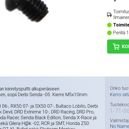
Toimitus
Ilmainen
Toimit
Perillä 
KO
Onko tuo
 kiinnityspultti alkuperäiseen
n, sopii Derbi Senda -05. Kierre M5x10mm.
Kerro siit
Tuotekoo
0 06-, RX50 07- ja SX50 07-, Bultaco Lobito, Derbi
1-71-0
 Devil, DRD Extreme 10-, DRD Racing, DRD Pro,
a Racer, Senda Black Edition, Senda X-Race ja
Valmistaj
ekä Gilera H@k -02, RCR ja SMT, Honda Z50
No Nam