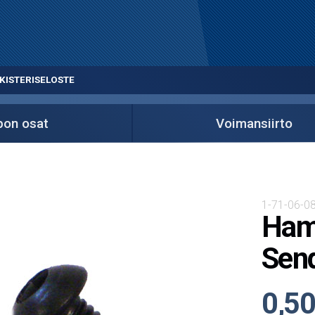
KISTERISELOSTE
on osat
Voimansiirto
1-71-06-0
Hamm
Sen
0,50