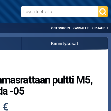
OSTOSKORI
KASSALLE
KIRJAUDU
Kiinnitysosat
8
asrattaan pultti M5,
da -05
 €