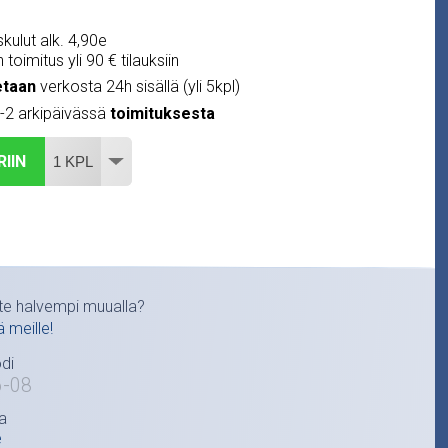
kulut alk. 4,90e
 toimitus yli 90 € tilauksiin
etaan
verkosta 24h sisällä (yli 5kpl)
1-2 arkipäivässä
toimituksesta
RIIN
te halvempi muualla?
ä meille!
di
6-08
a
e