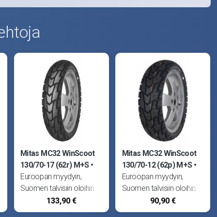
ehtoja
Mitas MC32 WinScoot
Mitas MC32 WinScoot
130/70-17 (62r) M+S
130/70-12 (62p) M+S
Euroopan myydyin,
Euroopan myydyin,
Suomen talvisiin oloihin
Suomen talvisiin oloihin
suunniteltu kitkarengas.
suunniteltu kitkarengas.
133,90 €
90,90 €
Erityinen kumiseos ei
Erityinen kumiseos ei