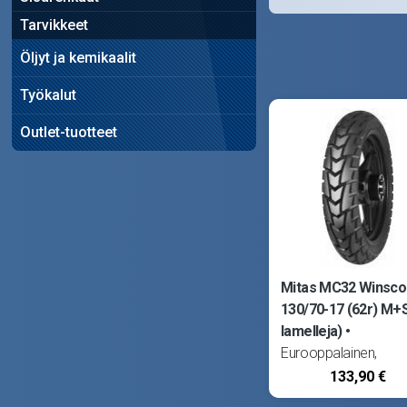
Tarvikkeet
Öljyt ja kemikaalit
Työkalut
Outlet-tuotteet
Mitas MC32 Winsco
130/70-17 (62r) M+S
lamelleja)
Eurooppalainen,
korkealaatuinen
133,90 €
puolikarkea katureng