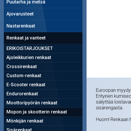
Puutarha ja metsä
Ajovarusteet
Nastarenkaat
Renkaat ja vanteet
ERIKOISTARJOUKSET
Ajoleikkurien renkaat
Crossirenkaat
Custom-renkaat
E-Scooter renkaat
Euroopan myydyin,
Endurorenkaat
Erityinen kumiseo
säilyttää loistava
Moottoripyörän renkaat
sisärengasta.
Mopon ja skootterin renkaat
Huom! Renkaan hi
Mönkijän renkaat
Sisärenkaat