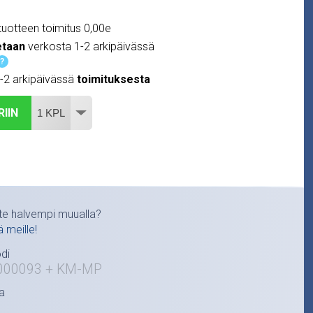
uotteen toimitus 0,00e
etaan
verkosta 1-2 arkipäivässä
?
1-2 arkipäivässä
toimituksesta
RIIN
te halvempi muualla?
ä meille!
di
000093 + KM-MP
a