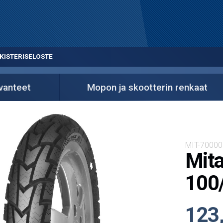
KISTERISELOSTE
 vanteet
Mopon ja skootterin renkaat
MIT-7000
Mit
100
123