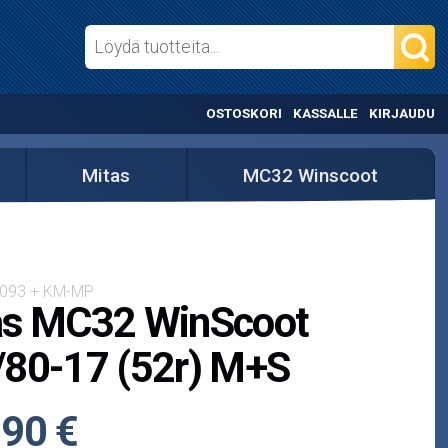
OSTOSKORI
KASSALLE
KIRJAUDU
Mitas
MC32 Winscoot
0093 + KM-MP
as MC32 WinScoot
/80-17 (52r) M+S
,90 €