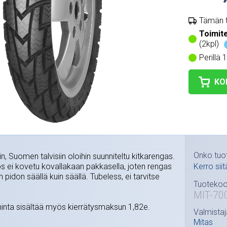
Tämän t
Toimit
(2kpl)
Perillä 
KO
Onko tuo
 Suomen talvisiin oloihin suunniteltu kitkarengas.
s ei kovetu kovallakaan pakkasella, joten rengas
Kerro siit
n pidon säällä kuin säällä. Tubeless, ei tarvitse
Tuotekoo
MIT-70
nta sisältää myös kierrätysmaksun 1,82e.
Valmistaj
Mitas