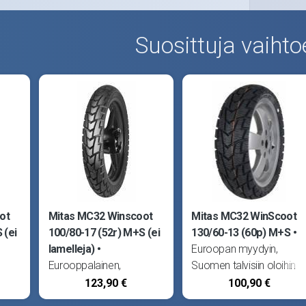
Suosittuja vaihto
ot
Mitas MC32 Winscoot
Mitas MC32 WinScoot
 (ei
100/80-17 (52r) M+S (ei
130/60-13 (60p) M+S
lamelleja)
Euroopan myydyin,
Eurooppalainen,
Suomen talvisiin oloihin
korkealaatuinen
suunniteltu kitkarengas.
123,90 €
100,90 €
as.
puolikarkea katurengas.
Erityinen kumiseos ei