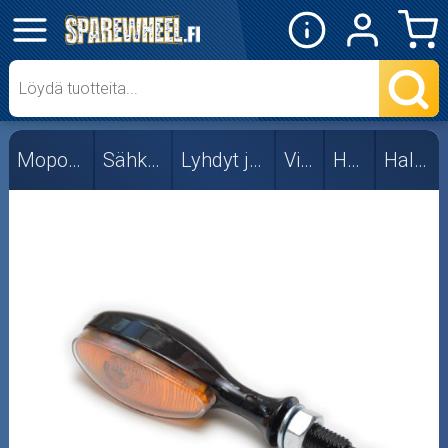
✕
Mopon osat
Forte
Mopon osat
Sähköosat
Lyhdyt ja vilkut
Vilkut
Hyper
Halogen
Hyper
Halogen
LED
RMS
TNT