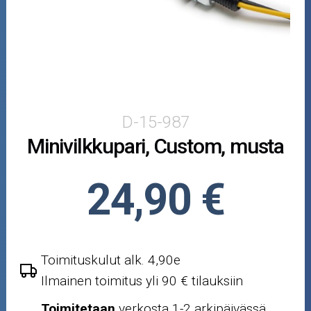
Vilkun vastukset
Skootterin osat
Crossipyörän osat
Moottoripyörän osat
D-15-987
Minivilkkupari, Custom, musta
Moottorikelkan osat
Mopoauton osat
24,90 €
Mönkijän osat
Puutarha ja metsä
Toimituskulut alk. 4,90e
Ilmainen toimitus yli 90 € tilauksiin
Ajovarusteet
Toimitetaan
verkosta 1-2 arkipäivässä