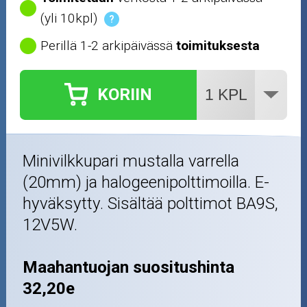
Nastarenkaat
(yli 10kpl)
?
Perillä 1-2 arkipäivässä
toimituksesta
Renkaat ja vanteet
Öljyt ja kemikaalit
KORIIN
Työkalut
Outlet-tuotteet
Minivilkkupari mustalla varrella
(20mm) ja halogeenipolttimoilla. E-
hyväksytty. Sisältää polttimot BA9S,
12V5W.
Maahantuojan suositushinta
32,20e